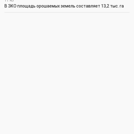
11:45
В ЗКО площадь орошаемых земель составляет 13,2 тыс. га
11:15
В ЗКО высокие темпы роста зафиксированы в
инвестиционной деятельности
10:30
По итогам первого полугодия предприятия ЗКО произвели
продукции на 166,6 млрд теңге
6 августа
15:00
Таншовщица из Уральска завоевала Супер-Гран-при в Пекине
13:00
Делаешь ремонт – соблюдай правила
11:00
Молодые гвардейцы впервые вышли на охрану
общественного порядка в Уральске