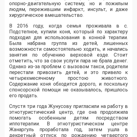
опорно-двигательную систему, но и пожилым
людям, пережившим инфаркт, инсульт, и даже
хирургическое вмешательство.
В 2016 году, когда семья проживала в с.
Подстепное, купили коня, который по характеру
подходил для использования в конной терапии.
Была набрана группа из детей, лишенных
возможности самостоятельно ходить, и начались
занятия по обучению верховой езде. Стоит
отметить, что за свои услуги пара не брала денег.
Однако из-за проблем с вызовом такси, родители
перестали привозить детей, и это привело к
четырехмесячному простою животного.
Содержание коня обходится дорого, и поскольку
спонсорской помощи не оказывалось, пришлось
его продать.
Спустя три года Жунусову пригласили на работу в
этнотуристический центр, где она продолжила
помогать особенным детям посредством
иппотерапии. В этнотуристическом центре
Жанаргуль проработала год, затем ушла в
декретный отпуск по рождению четвертого