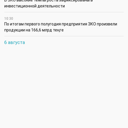
В ЗКО высокие темпы роста зафиксированы в
инвестиционной деятельности
10:30
По итогам первого полугодия предприятия ЗКО произвели
продукции на 166,6 млрд теңге
6 августа
15:00
Таншовщица из Уральска завоевала Супер-Гран-при в Пекине
13:00
Делаешь ремонт – соблюдай правила
11:00
Молодые гвардейцы впервые вышли на охрану
общественного порядка в Уральске
5 августа
14:45
В августе ожидается атмосферная засуха в районах ЗКО