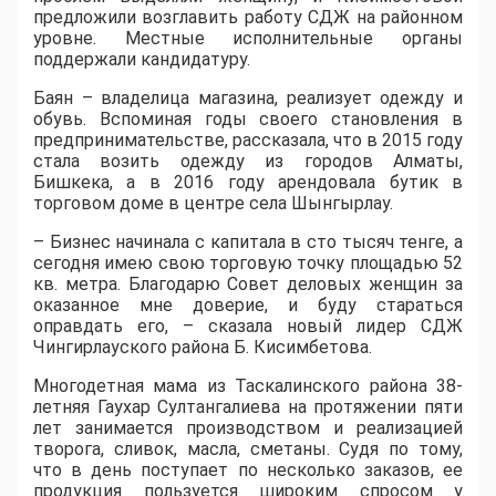
предложили возглавить работу СДЖ на районном
уровне. Местные исполнительные органы
поддержали кандидатуру.
Баян – владелица магазина, реализует одежду и
обувь. Вспоминая годы своего становления в
предпринимательстве, рассказала, что в 2015 году
стала возить одежду из городов Алматы,
Бишкека, а в 2016 году арендовала бутик в
торговом доме в центре села Шынгырлау.
– Бизнес начинала с капитала в сто тысяч тенге, а
сегодня имею свою торговую точку площадью 52
кв. метра. Благодарю Совет деловых женщин за
оказанное мне доверие, и буду стараться
оправдать его, – сказала новый лидер СДЖ
Чингирлауского района Б. Кисимбетова.
Многодетная мама из Таскалинского района 38-
летняя Гаухар Султангалиева на протяжении пяти
лет занимается производством и реализацией
творога, сливок, масла, сметаны. Судя по тому,
что в день поступает по несколько заказов, ее
продукция пользуется широким спросом у