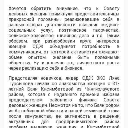
Хочется обратить внимание, что к Совету
деловых женщин примкнули представительницы
прекрасной половины, реализовавшие себя в
разных сферах деятельности: оказание медико-
социальных услуг, поэтическое творчество,
сельское хозяйство, швейное дело и т.д. Таким
образом, при разнообразии круга интересов
женщин СДЖ объединяет потребность в
коммуникации, от которой активистки ожидают
обмен опытом, желание быть полезными
обществу. Ну и конечно же, личностного роста
через реализацию себя в бизнесе.
Представляя новичков, лидер СДЖ ЗКО Ляна
Турсынова начала со знакомства женщин с 31-
летней Баян Кисимбетовой из Чингирлауского
района, которая с недавнего времени избрана
председателем районного филиала Совета
деловых женщин. Несмотря на то, что Баян родом
из Актюбинской области и нашей землячкой стала
после замужества, ее активность в решении
актуальных для предпринимателей района
проблем выделяли женщину, и Кисимбетовой