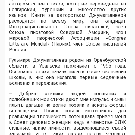
автором сотен стихов, которые переведены на
болгарский, турецкий и множество других
языков. Книги за авторством Джумагалиевой
расходятся по всему миру, она кандидат
Интернационального Союза писателей, член
Союза писателей Северной Америки, член
мировой творческой Ассоциации «Congres
Litteraire Mondial» (Париж), член Союза писателей
России.
Гульмира Джумагалиева родом из Оренбургской
области, в Уральске проживает с 1995 года.
Осознанно стихи начала писать после окончания
школы, в них она излагала первые сердечные
волнения и переживания.
– Добрые отклики людей, понявших и
полюбивших мои стихи, дают мне импульс и силы
плыть дальше на волне поэзии и искать формы
воплощения. Поиск новых источников для
реализации творческого потенциала привел меня
в Совет деловых женщин, ведь в членстве СДЖ
сильные, яркие личности, выделяющиеся своей
харизмой, а в таких людях поэты черпают