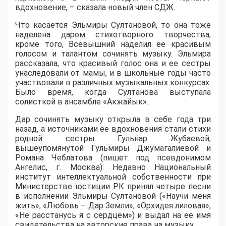
вдохновение, – сказала новый член СДЖ.
Что касается Эльмиры Султановой, то она тоже
наделена даром стихотворного творчества,
кроме того, Всевышний наделил ее красивым
голосом и талантом сочинять музыку. Эльмира
рассказала, что красивый голос она и ее сестры
унаследовали от мамы, и в школьные годы часто
участвовали в различных музыкальных конкурсах.
Было время, когда Султанова выступала
солисткой в ансамбле «Акжайык».
Дар сочинять музыку открыла в себе года три
назад, а источниками ее вдохновения стали стихи
родной сестры Гульнар Жубаевой,
вышеупомянутой Гульмиры Джумагалиевой и
Романа Чеблатова (пишет под псевдонимом
Ангелис, г. Москва). Недавно Национальный
институт интеллектуальной собственности при
Министерстве юстиции РК принял четыре песни
в исполнении Эльмиры Султановой («Научи меня
жить», «Любовь – Дар Земли», «Орхидея лиловая»,
«Не расстанусь я с сердцем») и выдал на ее имя
свидетельства на авторские права на музыку.