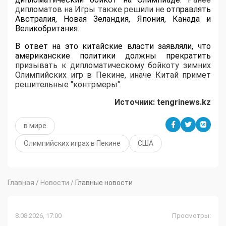
дипломатов на Игры также решили не
отправлять
Австралия
,
Новая Зеландия
,
Япония
,
Канада и
Великобритания
.
В ответ на это китайские власти
заявляли
, что
американские политики должны прекратить
призывать к дипломатическому бойкоту зимних
Олимпийских игр в Пекине, иначе Китай примет
решительные "контрмеры".
Источник: tengrinews.kz
в мире
Олимпийских играх в Пекине
США
Главная
/
Новости
/
Главные новости
8.08.2026, 17:00
Просмотры: