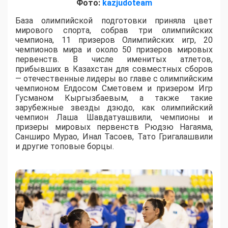
Фото:
kazjudoteam
База олимпийской подготовки приняла цвет
мирового спорта, собрав три олимпийских
чемпиона, 11 призеров Олимпийских игр, 20
чемпионов мира и около 50 призеров мировых
первенств. В числе именитых атлетов,
прибывших в Казахстан для совместных сборов
— отечественные лидеры во главе с олимпийским
чемпионом Елдосом Сметовем и призером Игр
Гусманом Кыргызбаевым, а также такие
зарубежные звезды дзюдо, как олимпийский
чемпион Лаша Шавдатуашвили, чемпионы и
призеры мировых первенств Рюдзю Нагаяма,
Санширо Мурао, Инал Тасоев, Тато Григалашвили
и другие топовые борцы.