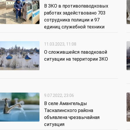
В ЗКО в противопаводковых
работах задействовано 703
сотрудника полиции и 97
единиц служебной техники
11.03.2023, 11:08
О сложившейся паводковой
ситуации на территории ЗКО
9.07.2022, 23:06
В селе Амангельды
Таскалинского района
объявлена чрезвычайная
ситуация