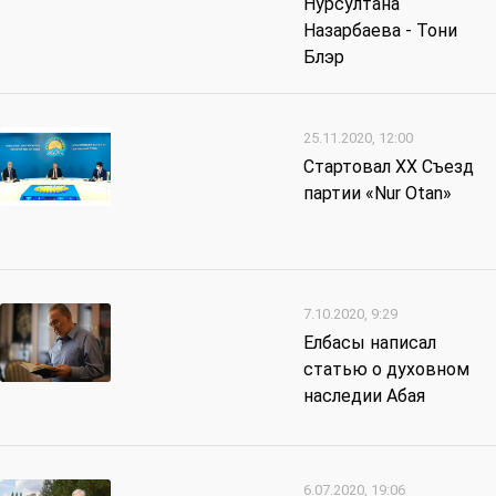
Нурсултана
Назарбаева - Тони
Блэр
25.11.2020, 12:00
Стартовал XX Съезд
партии «Nur Otan»
7.10.2020, 9:29
Елбасы написал
статью о духовном
наследии Абая
6.07.2020, 19:06