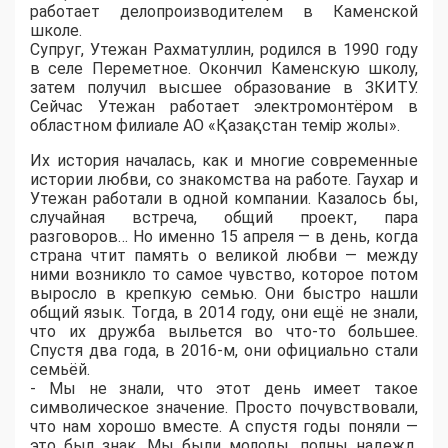
работает делопроизводителем в Каменской
школе.
Супруг, Утежан Рахматуллин, родился в 1990 году
в селе Переметное. Окончил Каменскую школу,
затем получил высшее образование в ЗКИТУ.
Сейчас Утежан работает электромонтёром в
областном филиале АО «Қазақстан темір жолы».
Их история началась, как и многие современные
истории любви, со знакомства на работе. Гаухар и
Утежан работали в одной компании. Казалось бы,
случайная встреча, общий проект, пара
разговоров… Но именно 15 апреля — в день, когда
страна чтит память о великой любви — между
ними возникло то самое чувство, которое потом
выросло в крепкую семью. Они быстро нашли
общий язык. Тогда, в 2014 году, они ещё не знали,
что их дружба выльется во что-то большее.
Спустя два года, в 2016-м, они официально стали
семьёй.
- Мы не знали, что этот день имеет такое
символическое значение. Просто почувствовали,
что нам хорошо вместе. А спустя годы поняли —
это был знак. Мы были молоды, полны надежд,