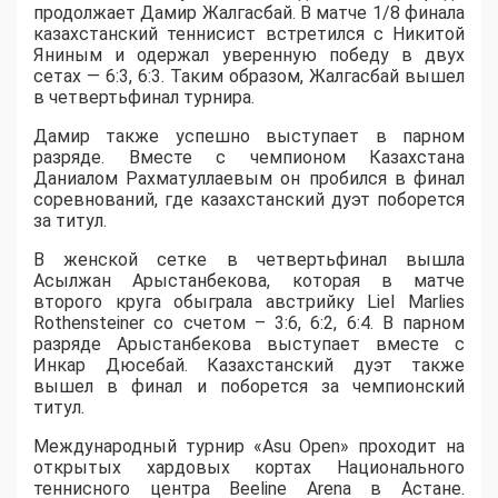
продолжает Дамир Жалгасбай. В матче 1/8 финала
казахстанский теннисист встретился с Никитой
Яниным и одержал уверенную победу в двух
сетах — 6:3, 6:3. Таким образом, Жалгасбай вышел
в четвертьфинал турнира.
Дамир также успешно выступает в парном
разряде. Вместе с чемпионом Казахстана
Даниалом Рахматуллаевым он пробился в финал
соревнований, где казахстанский дуэт поборется
за титул.
В женской сетке в четвертьфинал вышла
Асылжан Арыстанбекова, которая в матче
второго круга обыграла австрийку Liel Marlies
Rothensteiner со счетом – 3:6, 6:2, 6:4. В парном
разряде Арыстанбекова выступает вместе с
Инкар Дюсебай. Казахстанский дуэт также
вышел в финал и поборется за чемпионский
титул.
Международный турнир «Asu Open» проходит на
открытых хардовых кортах Национального
теннисного центра Beeline Arena в Астане.