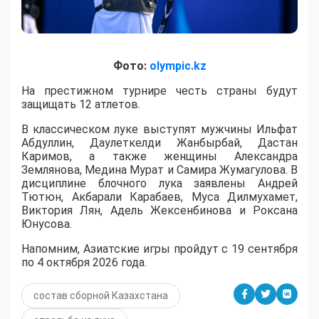
Фото:
olympic.kz
На престижном турнире честь страны будут
защищать 12 атлетов.
В классическом луке выступят мужчины Ильфат
Абдуллин, Даулеткелди Жанбырбай, Дастан
Каримов, а также женщины Александра
Землянова, Медина Мурат и Самира Жумагулова. В
дисциплине блочного лука заявлены Андрей
Тютюн, Акбарали Карабаев, Муса Дилмухамет,
Виктория Лян, Адель Жексенбинова и Роксана
Юнусова.
Напомним, Азиатские игры пройдут с 19 сентября
по 4 октября 2026 года.
состав сборной Казахстана