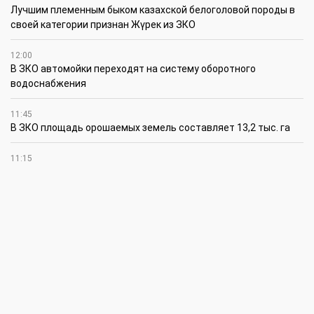
Лучшим племенным быком казахской белоголовой породы в
своей категории признан Жүрек из ЗКО
12:00
В ЗКО автомойки переходят на систему оборотного
водоснабжения
11:45
В ЗКО площадь орошаемых земель составляет 13,2 тыс. га
11:15
В ЗКО высокие темпы роста зафиксированы в
инвестиционной деятельности
10:30
По итогам первого полугодия предприятия ЗКО произвели
продукции на 166,6 млрд теңге
6 августа
15:00
Таншовщица из Уральска завоевала Супер-Гран-при в Пекине