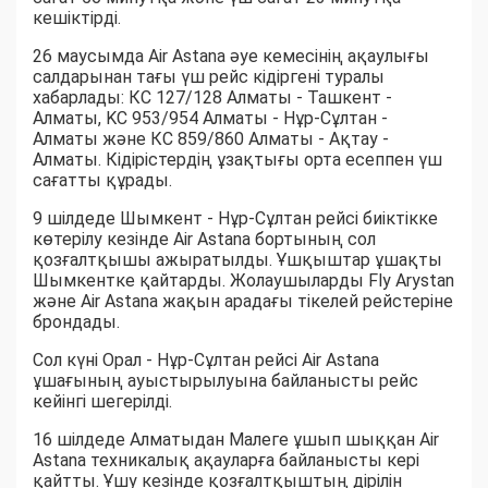
кешіктірді.
26 маусымда Air Astana әуе кемесінің ақаулығы
салдарынан тағы үш рейс кідіргені туралы
хабарлады: КС 127/128 Алматы - Ташкент -
Алматы, KC 953/954 Алматы - Нұр-Сұлтан -
Алматы және КС 859/860 Алматы - Ақтау -
Алматы. Кідірістердің ұзақтығы орта есеппен үш
сағатты құрады.
9 шілдеде Шымкент - Нұр-Сұлтан рейсі биіктікке
көтерілу кезінде Air Astana бортының сол
қозғалтқышы ажыратылды. Ұшқыштар ұшақты
Шымкентке қайтарды. Жолаушыларды Fly Arystan
және Air Astana жақын арадағы тікелей рейстеріне
брондады.
Сол күні Орал - Нұр-Сұлтан рейсі Air Astana
ұшағының ауыстырылуына байланысты рейс
кейінгі шегерілді.
16 шілдеде Алматыдан Малеге ұшып шыққан Air
Astana техникалық ақауларға байланысты кері
қайтты. Ұшу кезінде қозғалтқыштың дірілін