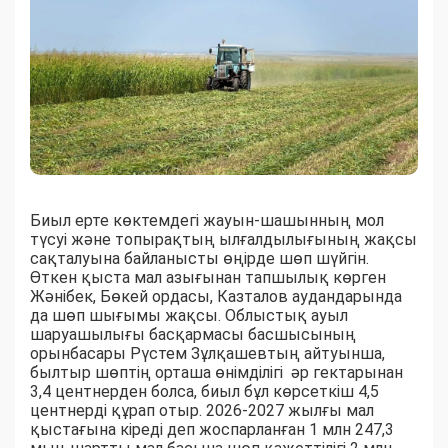
Биыл ерте көктемдегі жауын-шашынның мол
түсуі және топырақтың ылғалдылығының жақсы
сақталуына байланысты өңірде шөп шүйгін.
Өткен қыста мал азығынан тапшылық көрген
Жәнібек, Бөкей ордасы, Казталов аудандарында
да шөп шығымы жақсы. Облыстық ауыл
шаруашылығы басқармасы басшысының
орынбасары Рүстем Зұлқашевтың айтуынша,
былтыр шөптің орташа өнімділігі әр гектарынан
3,4 центнерден болса, биыл бұл көрсеткіш 4,5
центнерді құрап отыр. 2026-2027 жылғы мал
қыстағына кіреді деп жоспарланған 1 млн 247,3