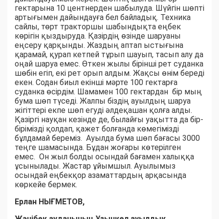
гектарына 10 центнерден шабылуда. Шүйгін шөпті
артығымен дайындауға бел байладық. Техника
сайлы, төрт тракторшы шабындықта еңбек
көрігін қыздыруда. Қазірдің өзінде шаруаны
еңсеру қарқынды. Жаздың аптап ыстығына
қарамай, қурап кетпей тұрып шауып, тасып алу да
оңай шаруа емес. Өткен жылы бірінші рет суданка
шөбін егіп, екі рет орып алдым. Жақсы өнім береді
екен. Содан биыл екінші мәрте 100 гектарға
суданка өсірдім. Шамамен 100 гектардан бір мың
бума шөп түседі. Жалпы біздің ауылдың шаруа
жігіттері екпе шөп егуді әлдеқашан қолға алды.
Қазіргі науқан кезінде де, былайғы уақытта да бір-
бірімізді қолдап, қажет болғанда көмегімізді
бұлдамай береміз. Ауылда бума шөп бағасы 3000
теңге шамасында. Бұдан жоғары көтерілген
емес. Он жыл болды осындай бағамен халыққа
ұсынылады. Жастар ұйымшыл. Ауылымыз
осындай еңбекқор азаматтардың арқасында
көркейе бермек.
Ерлан НЫҒМЕТОВ,
Жәнібек ауданының Ұзынкөл ауылдық