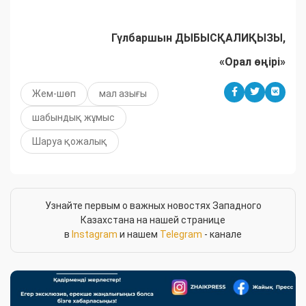
Гүлбаршын ДЫБЫСҚАЛИҚЫЗЫ,
«Орал өңірі»
Жем-шөп
мал азығы
шабындық жұмыс
Шаруа қожалық
Узнайте первым о важных новостях Западного
Казахстана на нашей странице
в
Instagram
и нашем
Telegram
- канале