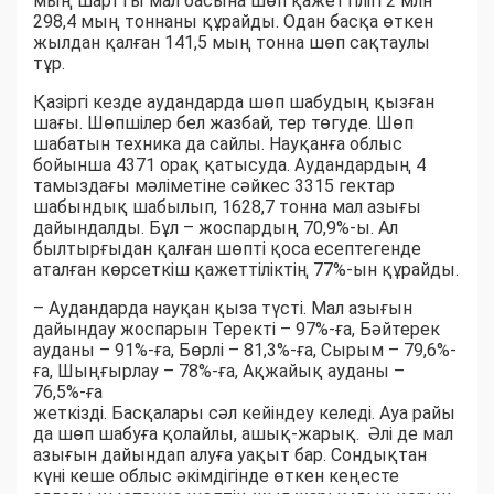
мың шартты мал басына шөп қажеттілігі 2 млн
298,4 мың тоннаны құрайды. Одан басқа өткен
жылдан қалған 141,5 мың тонна шөп сақтаулы
тұр.
Қазіргі кезде аудандарда шөп шабудың қызған
шағы. Шөпшілер бел жазбай, тер төгуде. Шөп
шабатын техника да сайлы. Науқанға облыс
бойынша 4371 орақ қатысуда. Аудандардың 4
тамыздағы мәліметіне сәйкес 3315 гектар
шабындық шабылып, 1628,7 тонна мал азығы
дайындалды. Бұл – жоспардың 70,9%-ы. Ал
былтырғыдан қалған шөпті қоса есептегенде
аталған көрсеткіш қажеттіліктің 77%-ын құрайды.
– Аудандарда науқан қыза түсті. Мал азығын
дайындау жоспарын Теректі – 97%-ға, Бәйтерек
ауданы – 91%-ға, Бөрлі – 81,3%-ға, Сырым – 79,6%-
ға, Шыңғырлау – 78%-ға, Ақжайық ауданы –
76,5%-ға
жеткізді. Басқалары сәл кейіндеу келеді. Ауа райы
да шөп шабуға қолайлы, ашық-жарық. Әлі де мал
азығын дайындап алуға уақыт бар. Сондықтан
күні кеше облыс әкімдігінде өткен кеңесте