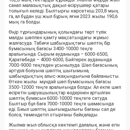
санап малазықтық дақыл өсірушілер қатары
толығып келеді. Былтырғы көрсеткіш 203,8 мың
га, ал бұдан үш жыл бұрын, яғни 2023 жылы 190,6
мың га болды.
Өңір тұрғындарының қолындағы төрт түлік
малды шөппен қамту мақсатындағы жұмыс
жалғасуда. Табиғи шабындықтағы шөптің бір
бумасының бағасы 3400-10000 теңге
аралығында. Сырым ауданында – 6000-6500,
Қаратөбеде – 4000-6000, Бәйтерек ауданында
7000-9000 теңгеден ұсынылуда. Шөп бағасының
әртүрлі болуына шөптің шығымына,
шабындықтың алыс-жақындығына байланысты.
Өткен жылы мұндай шөп бумасының бағасы
3500-12000 теңге аралығында болды. Ал екпе шөп
өсіретін шаруашылықтар өздерінен артылған
шөптің бумасын 6000-10000 теңгеге сатуда.
Былтыр бұл баға 7000-10000 теңге шамасында
еді. Биыл шөптің шығымдылығы бағаны сәл де
болса, төмендетіп отырғаны байқалады.
Жылма-жыл облысқа көктемгі далалық және егін