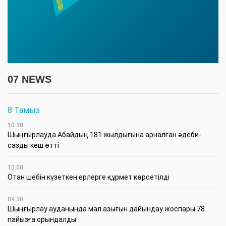
07 NEWS
8 Тамыз
10:30
Шыңғырлауда Абайдың 181 жылдығына арналған әдеби-
сазды кеш өтті
10:00
Отан шебін күзеткен ерлерге құрмет көрсетілді
09:30
​Шыңғырлау ауданында мал азығын дайындау жоспары 78
пайызға орындалды