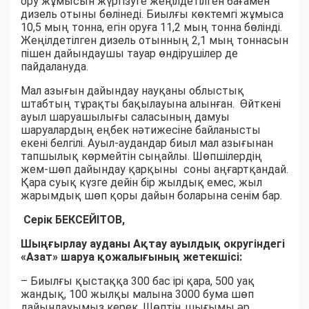
ору жұмысын жүргізуге жеңілдетілген бағамен
дизель отыны бөлінеді. Биылғы көктемгі жұмыса
10,5 мың тонна, егін оруға 11,2 мың тонна бөлінді.
Жеңілдетілген дизель отынның 2,1 мың тоннасын
пішен дайындаушы тауар өндірушілер де
пайдалануда.
Мал азығын дайындау науқаны облыстық
штабтың тұрақты бақылауына алынған. Өйткені
ауыл шаруашылығы саласының дамуы
шаруалардың еңбек нәтижесіне байланысты
екені белгілі. Ауыл-аудандар биыл мал азығынан
тапшылық көрмейтін сыңайлы. Шөпшілердің
жем-шөп дайындау қарқыны соны аңғартқандай.
Қара суық күзге дейін бір жылдық емес, жыл
жарымдық шөп қоры дайын боларына сенім бар.
Серік БЕКСЕЙІТОВ,
Шыңғырлау ауданы Ақтау ауылдық округіндегі
«Азат» шаруа қожалығының жетекшісі:
– Биылғы қыстаққа 300 бас ірі қара, 500 уақ
жандық, 100 жылқы малына 3000 бума шөп
дайындауымыз керек. Шөптің шығымы әр