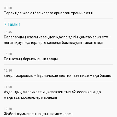
09:00
​Теректіде жас отбасыларға арналған тренинг өтті
7 Тамыз
16:45
Балалардың жазғы кезеңдегі қауіпсіздігін қамтамасыз ету –
негізгі қауіп-қатерлерге кешенді бақылауды талап етеді
15:30
Батыстың барысы анықталды
12:30
«Бөрлі жаршысы – Бурлинские вести» газетінде жаңа басшы
11:00
Аудандық мәслихаттың кезектен тыс 42-сессиясында
маңызды мәселелер қаралды
10:30
Жүйелі жұмыс пен нақты нәтиже керек