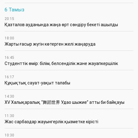
6 Тамыз
20:15
Қазталов ауданында жаңа өрт сөндіру бекеті ашылды
18:00
Жарты ғасыр жүгін көтерген желі жаңаруда
16:45
Студенттік өмір: білім, белсенділік және жауапкершілік
16:17
Құқықтық сауат-уақыт талабы
14:30
XV Халықаралық “舞蹈世界 Удао шыжие” атты би байқауы
11:30
Жас сарбаздар жауынгерлік қызметке кірісті
10:30