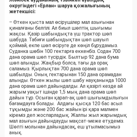
округіндегі «Ерлан» шаруа қожалығының
жетекшісі:
– Өткен қыста мал өсірушілер мал азығынан
қиналғаны белгілі. Ал биыл шөптің шығымы
жақсы. Қазір шабындықта үш трактор шөп
шабуда. Табиғи шабындықтан шөп шауып
қоймай, екпе шөп өсіруге де көңіл бұрудамыз.
Суданка шөбін 100 гектарға еккенбіз. Содан 700
дана орама шөп түсірдік. Былтыр 92 дана бума
шөп алынды. Жаңбыр болса, тағы да орақ
саламыз. Қырлықтан 700 дана орама шөп
шабылды. Оның гектарынан 150 дана орамадан
алынды. Өткен жылы шөп шабу науқанында 1000
дана орама шөп дайындалды. Ал қазіргі кезде ай
жарым уақыт ішінде 1,5 мың дана орама шөп
дайын тұр. Осыған қарап-ақ шөп шығымдылығын
бағамдауға болады. Алдағы қысқа 120 бас асыл
тұқымды және 200 бас жайын ірі қара малмен
кіреміз деп жоспарладық. Жалпы жыл жарымдық
мал азығын дайындауды мақсат-меже етудеміз.
Шөпті молынан дайындасақ, еш ұтылмасымыз
анық.