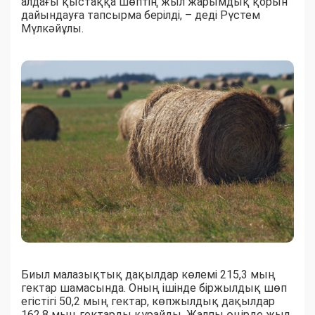
алдағы қыстаққа шөптің жыл жарымдық қорын
дайындауға тапсырма берілді, – деді Рүстем
Мүлкәйұлы.
Биыл малазықтық дақылдар көлемі 215,3 мың
гектар шамасында. Оның ішінде біржылдық шөп
егістігі 50,2 мың гектар, көпжылдық дақылдар
162,8 мың гектарды құрайды. Жалпы өңірде жыл