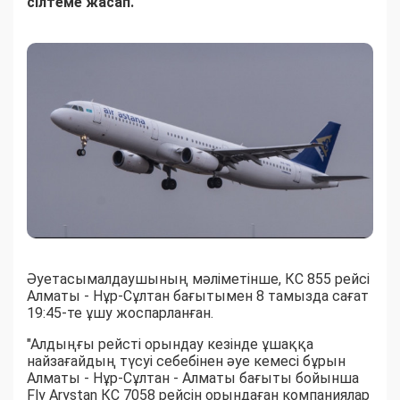
сілтеме жасап.
Әуетасымалдаушының мәліметінше, КС 855 рейсі
Алматы - Нұр-Сұлтан бағытымен 8 тамызда сағат
19:45-те ұшу жоспарланған.
"Алдыңғы рейсті орындау кезінде ұшаққа
найзағайдың түсуі себебінен әуе кемесі бұрын
Алматы - Нұр-Сұлтан - Алматы бағыты бойынша
Fly Arystan КС 7058 рейсін орындаған компаниялар