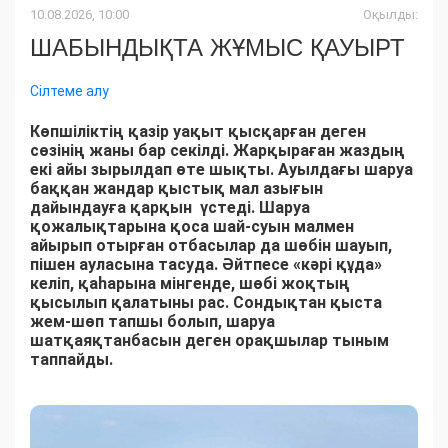
10.08.2026, 10:00
Оқылды:
ШАБЫНДЫҚТА ЖҰМЫС ҚАУЫРТ
Сілтеме алу
Көпшіліктің қазір уақыт қысқарған деген
сөзінің жаны бар секілді. Жарқыраған жаздың
екі айы зырылдап өте шықты. Ауылдағы шаруа
баққан жандар қыстық мал азығын
дайындауға қарқын үстеді. Шаруа
қожалықтарына қоса шай-суын малмен
айырып отырған отбасылар да шөбін шауып,
пішен ауласына тасуда. Әйтпесе «кәрі құда»
келіп, қаһарына мінгенде, шөбі жоқтың
қысылып қалатыны рас. Сондықтан қыста
жем-шөп тапшы болып, шаруа
шатқаяқтанбасын деген орақшылар тыным
таппайды.