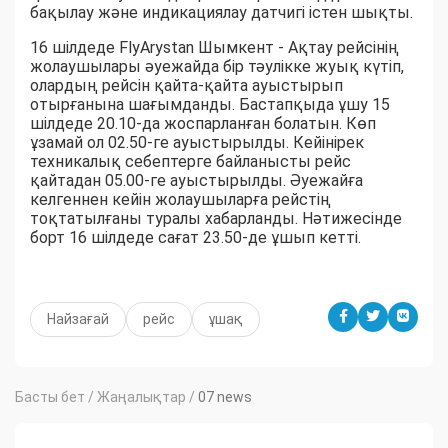
бақылау және индикациялау датчигі істен шықты.
16 шілдеде FlyArystan Шымкент - Ақтау рейсінің
жолаушылары әуежайда бір тәулікке жуық күтіп,
олардың рейсін қайта-қайта ауыстырып
отырғанына шағымданды. Бастапқыда ұшу 15
шілдеде 20.10-да жоспарланған болатын. Көп
ұзамай ол 02.50-ге ауыстырылды. Кейінірек
техникалық себептерге байланысты рейс
қайтадан 05.00-ге ауыстырылды. Әуежайға
келгеннен кейін жолаушыларға рейстің
тоқтатылғаны туралы хабарланды. Нәтижесінде
борт 16 шілдеде сағат 23.50-де ұшып кетті.
Найзағай
рейс
ұшақ
Басты бет
/
Жаңалықтар
/
07 news