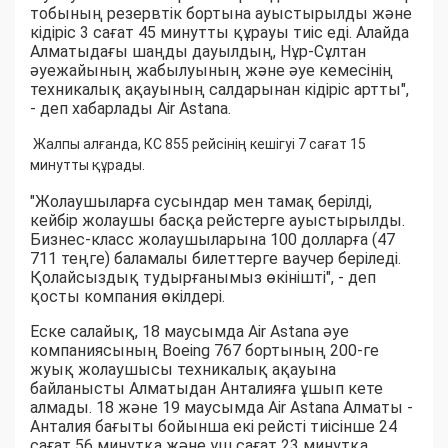
тобының резервтік бортына ауыстырылды және
кідіріс 3 сағат 45 минутты құрауы тиіс еді. Алайда
Алматыдағы шаңды дауылдың, Нұр-Сұлтан
әуежайының жабылуының және әуе кемесінің
техникалық ақауының салдарынан кідіріс артты",
- деп хабарлады Air Astana.
Жалпы алғанда, КС 855 рейсінің кешігуі 7 сағат 15
минутты құрады.
"Жолаушыларға сусындар мен тамақ берілді,
кейбір жолаушы басқа рейстерге ауыстырылды.
Бизнес-класс жолаушыларына 100 долларға (47
711 теңге) баламалы билеттерге ваучер беріледі.
Қолайсыздық тудырғанымыз өкінішті", - деп
қосты компания өкілдері.
Еске салайық, 18 маусымда Air Astana әуе
компаниясының Boeing 767 бортының 200-ге
жуық жолаушысы техникалық ақауына
байланысты Алматыдан Анталияға ұшып кете
алмады. 18 және 19 маусымда Air Astana Алматы -
Анталия бағыты бойынша екі рейсті тиісінше 24
сағат 56 минутқа және үш сағат 23 минутқа