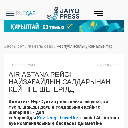
Басты бет
/
Жаңалықтар
/
Республикалық жаңалықтар
10.08.2022, 9:43
Оқылды: 338
AIR ASTANA РЕЙСІ
НАЙЗАҒАЙДЫҢ САЛДАРЫНАН
КЕЙІНГЕ ШЕГЕРІЛДІ
Алматы - Нұр-Сұлтан рейсі найзағай ұшаққа
түсіп, шаңды дауыл салдарынан кейінге
шегерілді, - деп
хабарлайды
Kaz.tengritravel.kz
тілшісі Air Astana
әуе компаниясының баспасөз қызметіне