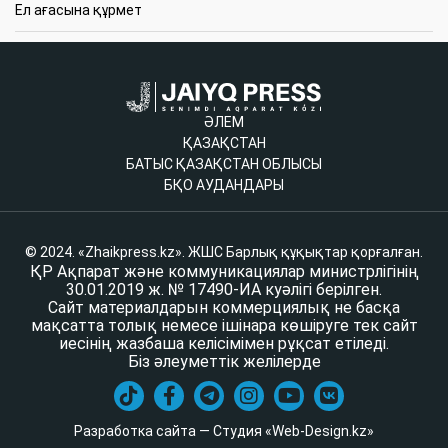
Ел ағасына құрмет
ӘЛЕМ
ҚАЗАҚСТАН
БАТЫС ҚАЗАҚСТАН ОБЛЫСЫ
БҚО АУДАНДАРЫ
© 2024. «Zhaikpress.kz». ЖШС Барлық құқықтар қорғалған.
ҚР Ақпарат және коммуникациялар министрлігінің
30.01.2019 ж. № 17490-ИА куәлігі берілген.
Сайт материалдарын коммерциялық не басқа
мақсатта толық немесе ішінара көшіруге тек сайт
иесінің жазбаша келісімімен рұқсат етіледі.
Біз әлеуметтік желілерде
Разработка сайта — Студия «Web-Design.kz»