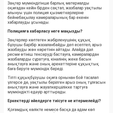
Заңгер мүмкіндігінше барлық материалды
оқиғадан кейін бірден сақтап, жазбалар уақтылы
алынуы үшін полиция қызметкерлеріне
бейнебақылау камераларының бар екенін
хабарлауды ұсынады.
Полицияға хабарласу неге маңызды?
Заңгерлер көптеген жәбірленушінің құқық
бұзушы бәрібір жазаланбайды деп есептеп, арыз
жазбауды жөн көретінін айтады. Алайда дәл
ресми өтініш тексеруді бастауға, камералардан
жазбаларды сұратуға, кінәлінің жеке басын
анықтауға және оның әрекеттеріне құқықтық
баға беруге мүмкіндік береді.
Тіпті құқықбұзушы оқиға орнынан бой тасалап
үлгерсе де, уақтылы берілген арыз оның тұлғасын
анықтауға және жауапкершілікке тартуға
мүмкіндікті едәуір арттырады.
Еркектерді әйелдерге тиісуге не итермелейді?
Қоғамдық көлікте немесе басқа да адам көп