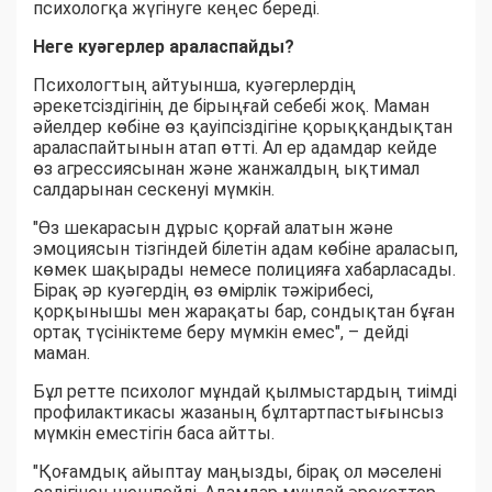
психологқа жүгінуге кеңес береді.
Неге куәгерлер араласпайды?
Психологтың айтуынша, куәгерлердің
әрекетсіздігінің де бірыңғай себебі жоқ. Маман
әйелдер көбіне өз қауіпсіздігіне қорыққандықтан
араласпайтынын атап өтті. Ал ер адамдар кейде
өз агрессиясынан және жанжалдың ықтимал
салдарынан сескенуі мүмкін.
"Өз шекарасын дұрыс қорғай алатын және
эмоциясын тізгіндей білетін адам көбіне араласып,
көмек шақырады немесе полицияға хабарласады.
Бірақ әр куәгердің өз өмірлік тәжірибесі,
қорқынышы мен жарақаты бар, сондықтан бұған
ортақ түсініктеме беру мүмкін емес", – дейді
маман.
Бұл ретте психолог мұндай қылмыстардың тиімді
профилактикасы жазаның бұлтартпастығынсыз
мүмкін еместігін баса айтты.
"Қоғамдық айыптау маңызды, бірақ ол мәселені