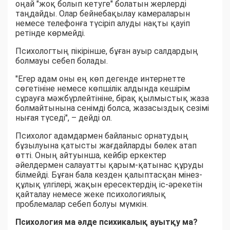
оңай "жоқ болып кетуге" болатын жерлерді
таңдайды. Олар бейнебақылау камераларын
немесе телефонға түсіріп алуды нақты қауіп
ретінде көрмейді.
Психологтың пікірінше, бұған ауыр салдардың
болмауы себеп болады.
"Егер адам оны ең көп дегенде интернетте
сөгетініне немесе көпшілік алдында кешірім
сұрауға мәжбүрлейтініне, бірақ қылмыстық жаза
болмайтынына сенімді болса, жазасыздық сезімі
нығая түседі", – дейді ол.
Психолог адамдармен байланыс орнатудың
бұзылуына қатысты жағдайларды бөлек атап
өтті. Оның айтуынша, кейбір еркектер
әйелдермен салауатты қарым-қатынас құруды
білмейді. Бұған бала кезден қалыптасқан мінез-
құлық үлгілері, жақын ересектердің іс-әрекетін
қайталау немесе жеке психологиялық
проблемалар себеп болуы мүмкін.
Психология ма әлде психикалық ауытқу ма?