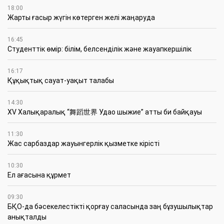
18:00
Жарты ғасыр жүгін көтерген желі жаңаруда
16:45
Студенттік өмір: білім, белсенділік және жауапкершілік
16:17
Құқықтық сауат-уақыт талабы
14:30
XV Халықаралық “舞蹈世界 Удао шыжие” атты би байқауы
11:30
Жас сарбаздар жауынгерлік қызметке кірісті
10:30
Ел ағасына құрмет
09:30
БҚО-да бәсекелестікті қорғау саласында заң бұзушылықтар
анықталды