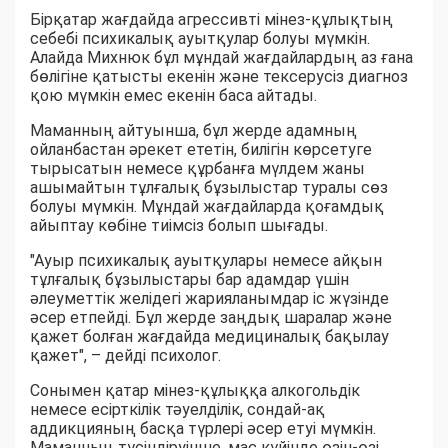
Бірқатар жағдайда агрессивті мінез-құлықтың
себебі психикалық ауытқулар болуы мүмкін.
Алайда Михнюк бұл мұндай жағдайлардың аз ғана
бөлігіне қатысты екенін және тексерусіз диагноз
қою мүмкін емес екенін баса айтады.
Маманның айтуынша, бұл жерде адамның
ойланбастан әрекет ететін, билігін көрсетуге
тырысатын немесе құрбанға мүлдем жаны
ашымайтын тұлғалық бұзылыстар туралы сөз
болуы мүмкін. Мұндай жағдайларда қоғамдық
айыптау көбіне тиімсіз болып шығады.
"Ауыр психикалық ауытқулары немесе айқын
тұлғалық бұзылыстары бар адамдар үшін
әлеуметтік желідегі жарияланымдар іс жүзінде
әсер етпейді. Бұл жерде заңдық шаралар және
қажет болған жағдайда медициналық бақылау
қажет", – дейді психолог.
Сонымен қатар мінез-құлыққа алкогольдік
немесе есірткілік тәуелділік, сондай-ақ
аддикцияның басқа түрлері әсер етуі мүмкін.
Маманның түсіндіруінше, мас күйінде өзін-өзі