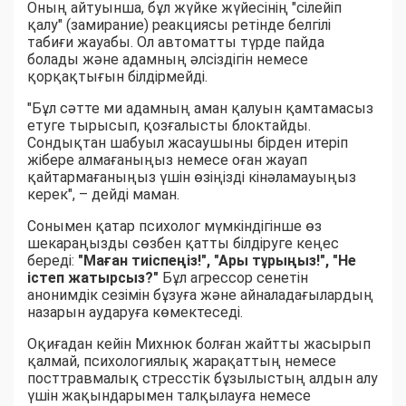
Оның айтуынша, бұл жүйке жүйесінің "сілейіп
қалу" (замирание) реакциясы ретінде белгілі
табиғи жауабы. Ол автоматты түрде пайда
болады және адамның әлсіздігін немесе
қорқақтығын білдірмейді.
"Бұл сәтте ми адамның аман қалуын қамтамасыз
етуге тырысып, қозғалысты блоктайды.
Сондықтан шабуыл жасаушыны бірден итеріп
жібере алмағаныңыз немесе оған жауап
қайтармағаныңыз үшін өзіңізді кінәламауыңыз
керек", – дейді маман.
Сонымен қатар психолог мүмкіндігінше өз
шекараңызды сөзбен қатты білдіруге кеңес
береді:
"Маған тиіспеңіз!", "Ары тұрыңыз!", "Не
істеп жатырсыз?"
Бұл агрессор сенетін
анонимдік сезімін бұзуға және айналадағылардың
назарын аударуға көмектеседі.
Оқиғадан кейін Михнюк болған жайтты жасырып
қалмай, психологиялық жарақаттың немесе
посттравмалық стресстік бұзылыстың алдын алу
үшін жақындарымен талқылауға немесе