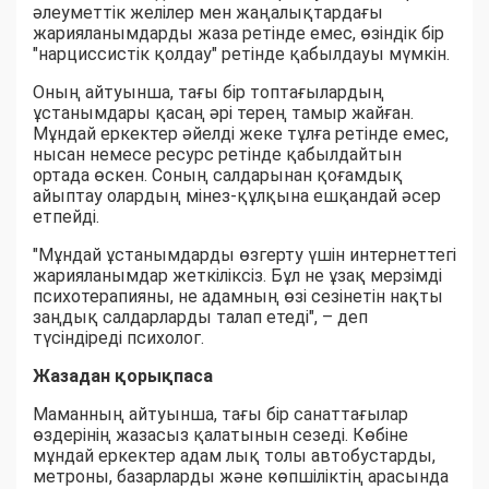
әлеуметтік желілер мен жаңалықтардағы
жарияланымдарды жаза ретінде емес, өзіндік бір
"нарциссистік қолдау" ретінде қабылдауы мүмкін.
Оның айтуынша, тағы бір топтағылардың
ұстанымдары қасаң әрі терең тамыр жайған.
Мұндай еркектер әйелді жеке тұлға ретінде емес,
нысан немесе ресурс ретінде қабылдайтын
ортада өскен. Соның салдарынан қоғамдық
айыптау олардың мінез-құлқына ешқандай әсер
етпейді.
"Мұндай ұстанымдарды өзгерту үшін интернеттегі
жарияланымдар жеткіліксіз. Бұл не ұзақ мерзімді
психотерапияны, не адамның өзі сезінетін нақты
заңдық салдарларды талап етеді", – деп
түсіндіреді психолог.
Жазадан қорықпаса
Маманның айтуынша, тағы бір санаттағылар
өздерінің жазасыз қалатынын сезеді. Көбіне
мұндай еркектер адам лық толы автобустарды,
метроны, базарларды және көпшіліктің арасында