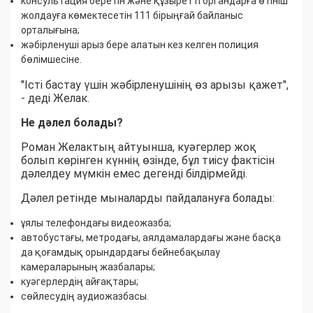
консультация беретін және құзыретті органдарға өтініш
жолдауға көмектесетін 111 бірыңғай байланыс
орталығына;
жәбірленуші арыз бере алатын кез келген полиция
бөлімшесіне.
"Істі бастау үшін жәбірленушінің өз арызы қажет",
- деді Желак.
Не дәлел болады?
Роман Желактың айтуынша, куәгерлер жоқ
болып көрінген күннің өзінде, бұл тиісу фактісін
дәлелдеу мүмкін емес дегенді білдірмейді.
Дәлел ретінде мыналарды пайдалануға болады:
ұялы телефондағы видеожазба;
автобустағы, метродағы, аялдамалардағы және басқа
да қоғамдық орындардағы бейнебақылау
камераларының жазбалары;
куәгерлердің айғақтары;
сөйлесудің аудиожазбасы.