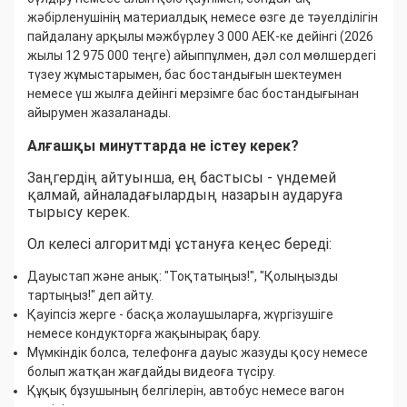
жәбірленушінің материалдық немесе өзге де тәуелділігін
пайдалану арқылы мәжбүрлеу 3 000 АЕК-ке дейінгі (2026
жылы 12 975 000 теңге) айыппұлмен, дәл сол мөлшердегі
түзеу жұмыстарымен, бас бостандығын шектеумен
немесе үш жылға дейінгі мерзімге бас бостандығынан
айырумен жазаланады.
Алғашқы минуттарда не істеу керек?
Заңгердің айтуынша, ең бастысы - үндемей
қалмай, айналадағылардың назарын аударуға
тырысу керек.
Ол келесі алгоритмді ұстануға кеңес береді:
Дауыстап және анық: "Тоқтатыңыз!", "Қолыңызды
тартыңыз!" деп айту.
Қауіпсіз жерге - басқа жолаушыларға, жүргізушіге
немесе кондукторға жақынырақ бару.
Мүмкіндік болса, телефонға дауыс жазуды қосу немесе
болып жатқан жағдайды видеоға түсіру.
Құқық бұзушының белгілерін, автобус немесе вагон