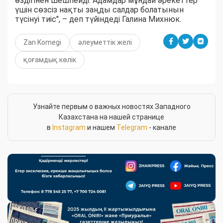
өздігінен шешпейді. Адамдар мұндай әрекеттер
үшін сөзсіз нақты заңды салдар болатынын
түсінуі тиіс", – деп түйіндеді Галина Михнюк.
Zan Komegi
әлеуметтік желі
қоғамдық көлік
Узнайте первым о важных новостях Западного
Казахстана на нашей странице
в
Instagram
и нашем
Telegram
- канале