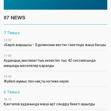
07 NEWS
7 Тамыз
12:30
«Бөрлі жаршысы – Бурлинские вести» газетінде жаңа басшы
11:00
Аудандық мәслихаттың кезектен тыс 42-сессиясында
маңызды мәселелер қаралды
10:30
Жүйелі жұмыс пен нақты нәтиже керек
6 Тамыз
20:15
Қазталов ауданында жаңа өрт сөндіру бекеті ашылды