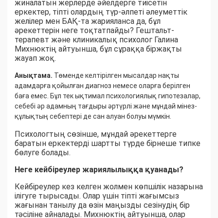
жиналатын жерлерде әйелдерге тиісетін
еркектер, тіпті олардың түр-әлпеті әлеуметтік
желілер мен БАҚ-та жарияланса да, бұл
әрекеттерін неге тоқтатпайды? Гештальт-
терапевт және клиникалық психолог Галина
Михнюктің айтуынша, бұл сұраққа біржақты
жауап жоқ.
Анықтама.
Төменде келтірілген мысалдар нақты
адамдарға қойылған диагноз немесе оларға берілген
баға емес. Бұл тек ықтимал психологиялық гипотезалар,
себебі әр адамның тағдыры әртүрлі және мұндай мінез-
құлықтың себептері де сан алуан болуы мүмкін.
Психологтың сөзінше, мұндай әрекеттерге
баратын еркектерді шартты түрде бірнеше типке
бөлуге болады.
Неге кейбіреулер жариялылыққа қуанады?
Кейбіреулер кез келген жолмен көпшілік назарына
ілігуге тырысады. Олар үшін тіпті жағымсыз
жағынан танылу да өзін маңызды сезінудің бір
тәсіліне айналады. Михнюктің айтуынша, олар