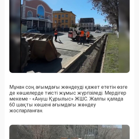
Мұнан соң ағымдағы жөндеуді қажет ететін өзге
де көшелерде тиісті жұмыс жүргізіледі. Мердігер
мекеме - «Ануш Құрылыс» ЖШС. Жалпы қалада
60 шақты көшені ағымдағы жөндеу
жоспарланған.