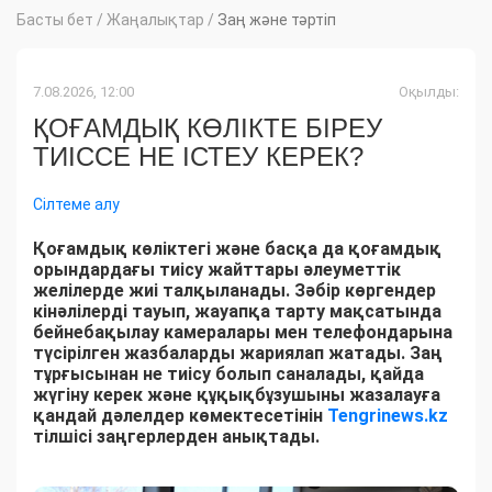
Басты бет
/
Жаңалықтар
/
Заң және тәртіп
7.08.2026, 12:00
Оқылды:
ҚОҒАМДЫҚ КӨЛІКТЕ БІРЕУ
ТИІССЕ НЕ ІСТЕУ КЕРЕК?
Сілтеме алу
Қоғамдық көліктегі және басқа да қоғамдық
орындардағы тиісу жайттары әлеуметтік
желілерде жиі талқыланады. Зәбір көргендер
кінәлілерді тауып, жауапқа тарту мақсатында
бейнебақылау камералары мен телефондарына
түсірілген жазбаларды жариялап жатады. Заң
тұрғысынан не тиісу болып саналады, қайда
жүгіну керек және құқықбұзушыны жазалауға
қандай дәлелдер көмектесетінін
Tengrinews.kz
тілшісі заңгерлерден анықтады.