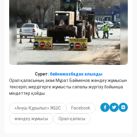
Сурет:
бейнежазбадан алынды
Орал қаласының әкімі Мұрат Байменов жөндеу жұмысын
тексеріп, мердігерге жұмысты сапалы жүргізу бойынша
міндеттер қойды.
«Ануш-Құрылыс» ЖШС
Facebook
жөндеу жұмысы
Орал қаласы