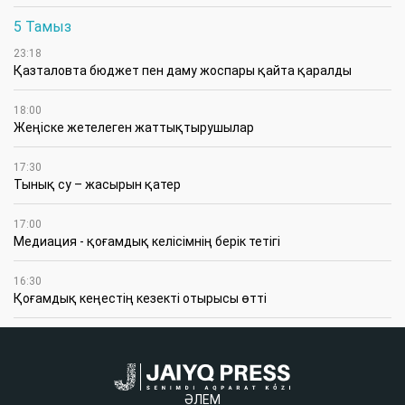
5 Тамыз
23:18
Қазталовта бюджет пен даму жоспары қайта қаралды
18:00
Жеңіске жетелеген жаттықтырушылар
17:30
Тынық су – жасырын қатер
17:00
Медиация - қоғамдық келісімнің берік тетігі
16:30
Қоғамдық кеңестің кезекті отырысы өтті
ӘЛЕМ