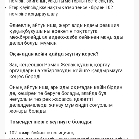
нөмірін, оқиғаның уақыты мен орнын есте сақтау.
Егер қауіпсіздікке нақты қатер төнсе - бірден 102
нөміріне қоңырау шалу.
Әлиевтің айтуынша, жұрт алдындағы реакция
құқықбұзушыны әрекетін тоқтатуға
мәжбүрлейді, ал видеожазба кейіннен маңызды
дәлел болуы мүмкін.
Оқиғадан кейін қайда жүгіну керек?
Заң кеңесшісі Роман Желак құқық қорғау
органдарына хабарласуды кейінге қалдырмауға
кеңес береді.
Оның айтуынша, арызды оқиғадан кейін бірден
де, кешірек те беруге болады, алайда бұл
неғұрлым тезірек жасалса, қажетті
дәлелдемелерді жинау мүмкіндігі соғұрлым
жоғары болады.
Төмендегілерге жүгінуге болады:
102 нөмірі бойынша полицияға;