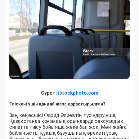
Сурет:
istockphoto.com
Тиіскені үшін қандай жаза қарастырылған?
Заң кеңесшісі Фарид Әлиевтің түсіндіруінше,
Қазақстанда қоғамдық орындарда сексуалдық
сипатта тиісу бойынша жеке бап жоқ. Мән-жайға
байланысты құқық бұзушының әрекеті ұсақ
бұзақылық, бұзақылық немесе - кей жағдайларда