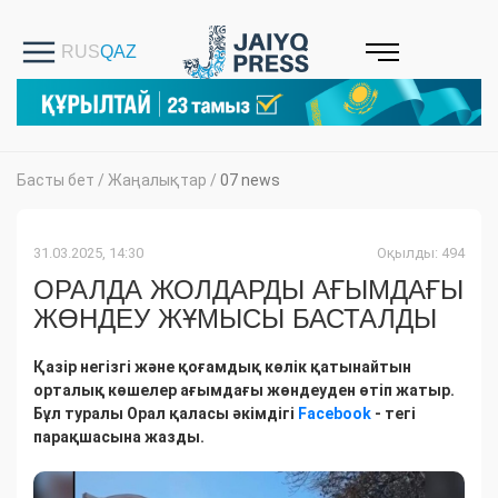
Басты бет
/
Жаңалықтар
/
07 news
31.03.2025, 14:30
Оқылды: 494
ОРАЛДА ЖОЛДАРДЫ АҒЫМДАҒЫ
ЖӨНДЕУ ЖҰМЫСЫ БАСТАЛДЫ
Қазір негізгі және қоғамдық көлік қатынайтын
орталық көшелер ағымдағы жөндеуден өтіп жатыр.
Бұл туралы Орал қаласы әкімдігі
Facebook
- тегі
парақшасына жазды.