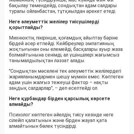
бақылау төмендейді, сондықтан адам салдары
туралы ойланбастан, тұтқиылдан әрекет етеді.
Неге әлеуметтік желілер тиісушілерді
қорытпайды?
Михнюктің пікірінше, қоғамдық айыптау бәріне
бірдей әсер етпейді. Кейбіреулер эмпатияның
жоқтығынан оны елемейді, басқалары ауыр жаза
болмайтынына сенімді, ал үшіншілері жағымсыз
танымалдылықтан ләззат алады.
"Сондықтан мәселені тек әлеуметтік желілердегі
жарияланымдармен шешу мүмкін емес. Көптеген
адам үшін жалғыз тежеуші фактор – нақты
заңдық салдарлар", – деп есептейді ол.
Неге құрбандар бірден қарсылық көрсете
алмайды?
Психолог көптеген әйелдің тиісу кезінде неге
сілейіп қалатынын және бірден жауап қата
алмайтынын бөлек түсіндірді.