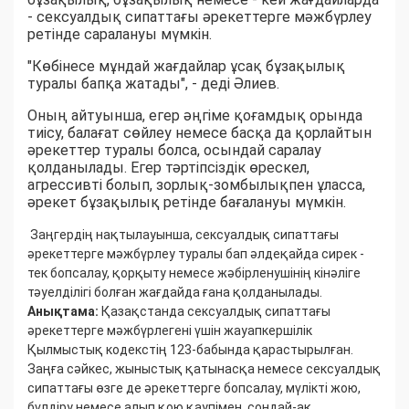
- сексуалдық сипаттағы әрекеттерге мәжбүрлеу
ретінде саралануы мүмкін.
"Көбінесе мұндай жағдайлар ұсақ бұзақылық
туралы бапқа жатады", - деді Әлиев.
Оның айтуынша, егер әңгіме қоғамдық орында
тиісу, балағат сөйлеу немесе басқа да қорлайтын
әрекеттер туралы болса, осындай саралау
қолданылады. Егер тәртіпсіздік өрескел,
агрессивті болып, зорлық-зомбылықпен ұласса,
әрекет бұзақылық ретінде бағалануы мүмкін.
Заңгердің нақтылауынша, сексуалдық сипаттағы
әрекеттерге мәжбүрлеу туралы бап әлдеқайда сирек -
тек бопсалау, қорқыту немесе жәбірленушінің кінәліге
тәуелділігі болған жағдайда ғана қолданылады.
Анықтама:
Қазақстанда сексуалдық сипаттағы
әрекеттерге мәжбүрлегені үшін жауапкершілік
Қылмыстық кодекстің 123-бабында қарастырылған.
Заңға сәйкес, жыныстық қатынасқа немесе сексуалдық
сипаттағы өзге де әрекеттерге бопсалау, мүлікті жою,
бүлдіру немесе алып қою қаупімен, сондай-ақ