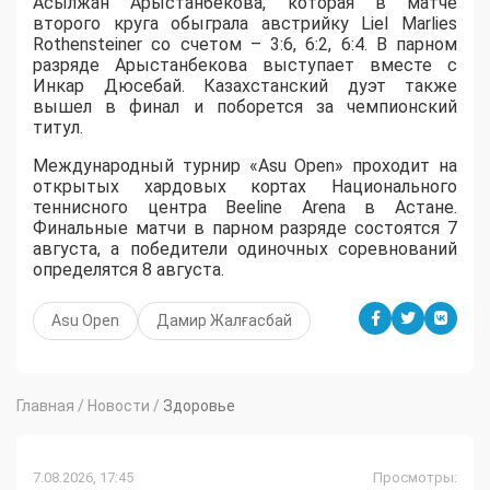
Асылжан Арыстанбекова, которая в матче
второго круга обыграла австрийку Liel Marlies
Rothensteiner со счетом – 3:6, 6:2, 6:4. В парном
разряде Арыстанбекова выступает вместе с
Инкар Дюсебай. Казахстанский дуэт также
вышел в финал и поборется за чемпионский
титул.
Международный турнир «Asu Open» проходит на
открытых хардовых кортах Национального
теннисного центра Beeline Arena в Астане.
Финальные матчи в парном разряде состоятся 7
августа, а победители одиночных соревнований
определятся 8 августа.
Asu Open
Дамир Жалғасбай
Главная
/
Новости
/
Здоровье
7.08.2026, 17:45
Просмотры: