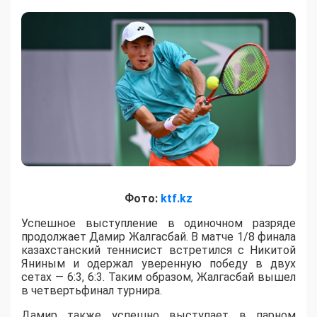
Фото:
ktf.kz
Успешное выступление в одиночном разряде
продолжает Дамир Жалгасбай. В матче 1/8 финала
казахстанский теннисист встретился с Никитой
Яниным и одержал уверенную победу в двух
сетах — 6:3, 6:3. Таким образом, Жалгасбай вышел
в четвертьфинал турнира.
Дамир также успешно выступает в парном