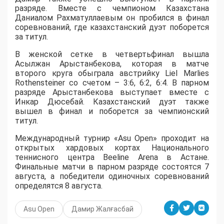
разряде. Вместе с чемпионом Казахстана
Даниалом Рахматуллаевым он пробился в финал
соревнований, где казахстанский дуэт поборется
за титул.
В женской сетке в четвертьфинал вышла
Асылжан Арыстанбекова, которая в матче
второго круга обыграла австрийку Liel Marlies
Rothensteiner со счетом – 3:6, 6:2, 6:4. В парном
разряде Арыстанбекова выступает вместе с
Инкар Дюсебай. Казахстанский дуэт также
вышел в финал и поборется за чемпионский
титул.
Международный турнир «Asu Open» проходит на
открытых хардовых кортах Национального
теннисного центра Beeline Arena в Астане.
Финальные матчи в парном разряде состоятся 7
августа, а победители одиночных соревнований
определятся 8 августа.
Asu Open
Дамир Жалғасбай