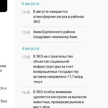
5 августа
В августе ожидается
14:45
атмосферная засуха в районах
ЗКО
Аким Бурлинского района
12:45
поздравил чемпионку Азии
4 августа
В ЗКО на строительство
17:00
объектов социальной
ение
инфраструктуры за счет
х
возвращенных государству
активов направлено 17,7 млрд
теңге
ся к
В ЗКО особое внимание
16:45
уделяется контролю за выпасом
 без
животных, проверкам рынков и
мест убоя