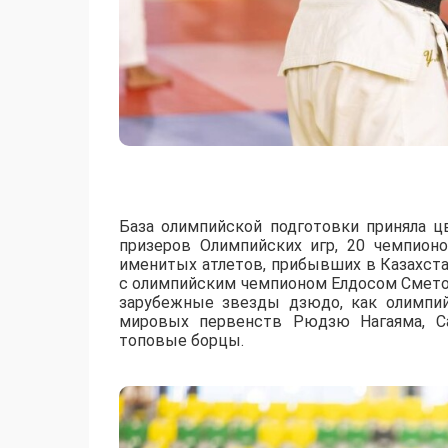
База олимпийской подготовки приняла ц
призеров Олимпийских игр, 20 чемпион
именитых атлетов, прибывших в Казахст
с олимпийским чемпионом Елдосом Смето
зарубежные звезды дзюдо, как олимпи
мировых первенств Рюдзю Нагаяма, Са
топовые борцы.