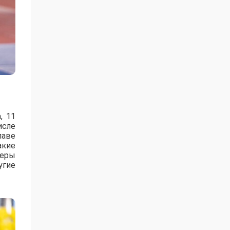
, 11
исле
лаве
акие
зеры
угие