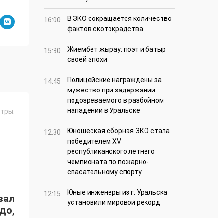
В ЗКО сокращается количество
16:00
фактов скотокрадства
Жиембет жырау: поэт и батыр
15:30
своей эпохи
Полицейские награждены за
14:45
мужество при задержании
подозреваемого в разбойном
нападении в Уральске
тры:
Юношеская сборная ЗКО стала
12:30
победителем XV
республиканского летнего
чемпионата по пожарно-
спасательному спорту
Юные инженеры из г. Уральска
12:15
вал
установили мировой рекорд
до,