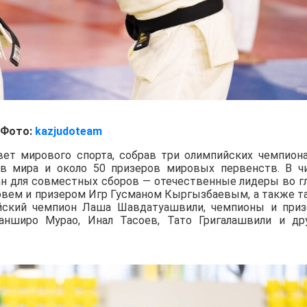
Фото:
kazjudoteam
вет мирового спорта, собрав три олимпийских чемпиона
ов мира и около 50 призеров мировых первенств. В ч
ан для совместных сборов — отечественные лидеры во г
вем и призером Игр Гусманом Кыргызбаевым, а также т
йский чемпион Лаша Шавдатуашвили, чемпионы и при
нширо Мурао, Инал Тасоев, Тато Григалашвили и др