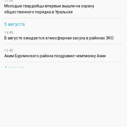
11:00
Молодые гвардейцы впервые вышли на охрану
общественного порядка в Уральске
5 августа
14:45
В августе ожидается атмосферная засуха в районах ЗКО
12:45
Аким Бурлинского района поздравил чемпионку Азии
4 августа
17:00
В ЗКО на строительство объектов социальной
инфраструктуры за счет возвращенных государству активов
направлено 17,7 млрд теңге
16:45
В ЗКО особое внимание уделяется контролю за выпасом
животных, проверкам рынков и мест убоя