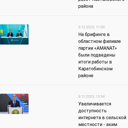
района
9.12.2025, 11:00
На брифинге в
областном филиале
партии «AMANAT»
были подведены
итоги работы в
Каратобинском
районе
8.12.2025, 15:54
Увеличивается
доступность
интернета в сельской
местности - аким