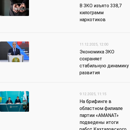
В ЗКО изъято 338,7
килограмм
наркотиков
11.12.2025, 12:00
Экономика ЗКО
сохраняет
стабильную динамику
развития
9.12.2025, 11:15
На брифинге в
областном филиале
партии «AMANAT»
подведены итоги
работ Казталовского