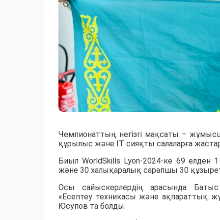
Чемпионаттың негізгі мақсаты – жұмысш
құрылыс және IT сияқты салаларға жастар
Биыл WorldSkills Lyon-2024-ке 69 елде
және 30 халықаралық сарапшы 30 құзыретті
Осы сайыскерлердің арасында Батыс Қ
«Есептеу техникасы және ақпараттық жүй
Юсупов та болды.