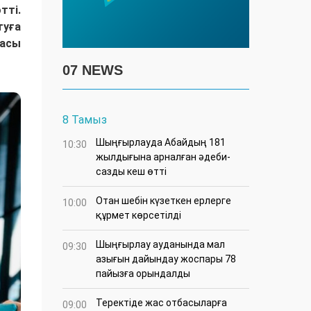
тті.
туға
касы
07 NEWS
8 Тамыз
Шыңғырлауда Абайдың 181
10:30
жылдығына арналған әдеби-
сазды кеш өтті
Отан шебін күзеткен ерлерге
10:00
құрмет көрсетілді
​Шыңғырлау ауданында мал
09:30
азығын дайындау жоспары 78
пайызға орындалды
​Теректіде жас отбасыларға
09:00