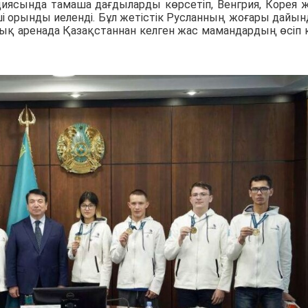
циясында тамаша дағдыларды көрсетіп, Венгрия, Корея 
ші орынды иеленді. Бұл жетістік Русланның жоғары дайы
лық аренада Қазақстаннан келген жас мамандардың өсіп 