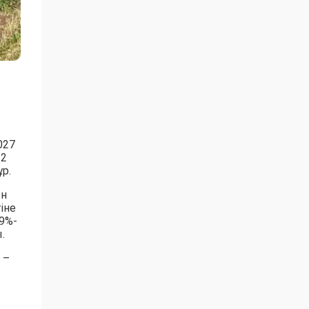
027
 2
р.
ын
іне
9%-
.
 –