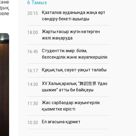
және
6 Тамыз
ндық
Қазталов ауданында жаңа өрт
келе
20:15
сөндіру бекеті ашылды
Жарты ғасыр жүгін көтерген
18:00
желі жаңаруда
Студенттік өмір: білім,
16:45
белсенділік және жауапкершілік
Құқықтық сауат-уақыт талабы
16:17
XV Халықаралық “舞蹈世界 Удао
14:30
шыжие” атты би байқауы
Жас сарбаздар жауынгерлік
11:30
қызметке кірісті
Ел ағасына құрмет
10:30