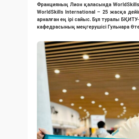
Францияның Лион қаласында WorldSkills
WorldSkills International – 25 жасқа 
арналған ең ірі сайыс. Бұл туралы БҚИ
кафедрасының меңгерушісі Гульнара Өт