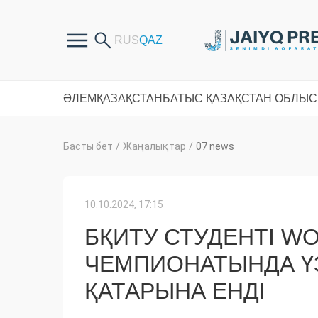
ӘЛЕМ
ҚАЗАҚСТАН
БАТЫС ҚАЗАҚСТАН ОБЛЫ
Басты бет
/
Жаңалықтар
/
07 news
10.10.2024, 17:15
БҚИТУ СТУДЕНТІ WO
ЧЕМПИОНАТЫНДА ҮЗ
ҚАТАРЫНА ЕНДІ