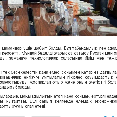
с мамандар үшін шабыт болды. Бұл табандылық пен ада
ін көрсетті. Мұндай беделді жарысқа қатысу Руслан мен 
ады, заманауи технологиялар саласында білім мен тәжі
ісі тек бәсекелестік қана емес, сонымен қатар өз дағдыл
вациялар енгізуге ұмтылатын пікірлес қауымдастық 
жалғастыруды жоспарлап отыр және оның жетістігі бол
андыру болады.
ағдылардың маңыздылығын атап қана қоймай, әртүрлі елде
ы нығайтты. Бұл сайып келгенде әлемдік экономик
арттыруға ықпал етеді.