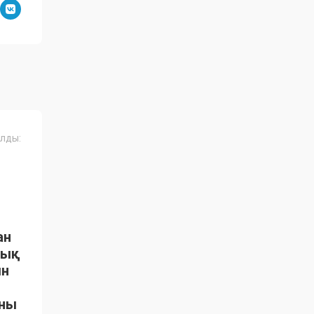
лды:
ан
тық
ын
ыны