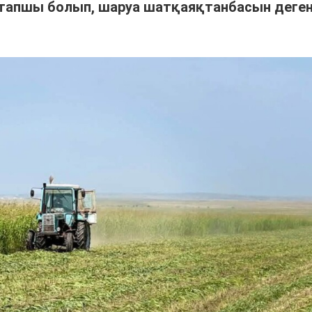
тапшы болып, шаруа шатқаяқтанбасын деге