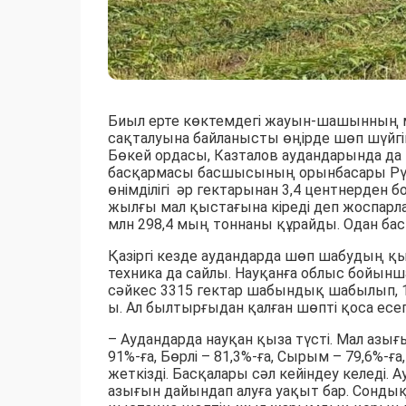
Биыл ерте көктемдегі жауын-шашынның 
сақталуына байланысты өңірде шөп шүйгі
Бөкей ордасы, Казталов аудандарында 
басқармасы басшысының орынбасары Рү
өнімділігі әр гектарынан 3,4 центнерден б
жылғы мал қыстағына кіреді деп жоспарла
млн 298,4 мың тоннаны құрайды. Одан бас
Қазіргі кезде аудандарда шөп шабудың қы
техника да сайлы. Науқанға облыс бойынш
сәйкес 3315 гектар шабындық шабылып, 1
ы. Ал былтырғыдан қалған шөпті қоса есе
– Аудандарда науқан қыза түсті. Мал азы
91%-ға, Бөрлі – 81,3%-ға, Сырым – 79,6%-ғ
жеткізді. Басқалары сәл кейіндеу келеді.
азығын дайындап алуға уақыт бар. Сондық