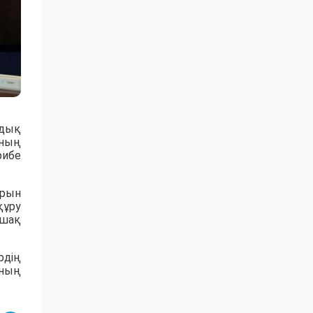
лдық
оның
рибе
арын
құру
ашақ
рдің
аның