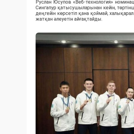
Руслан Юсупов «Веб-технология» номина
Сингапур қатысушыларынан кейін, төртін
деңгейін көрсетіп қана қоймай, халықара
жатқан әлеуетін айғақтайды.