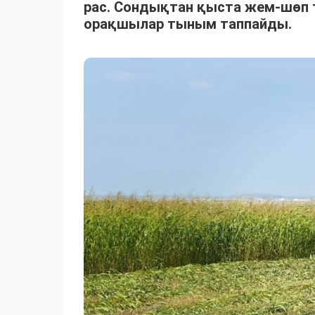
рас. Сондықтан қыста жем-шөп 
орақшылар тыным таппайды.