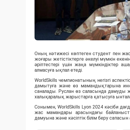
Оның нәтижесі көптеген студент пен жа
жоғары жетістіктерге әкелуі мүмкін екен
әріптестері үшін жаңа мүмкіндіктер аш
алмасуға ықпал етеді.
WorldSkills чемпионатының негізгі аспект
дамытуға және өз мамандықтарына инно
саналады. Руслан өз саласында дамуды 
халықаралық жарыстарға қатысуға ынтал
Сонымен, WorldSkills Lyon 2024 кәсіби д
жас мамандары арасындағы байланыст
дамуына және кәсіптік білім беру сапасын 