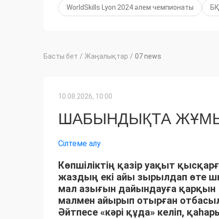
WorldSkills Lyon 2024 әлем чемпионаты
БҚ
Басты бет
/
Жаңалықтар
/
07 news
10.08.2026, 10:00
ШАБЫНДЫҚТА ЖҰМЫ
Сілтеме алу
Көпшіліктің қазір уақыт қысқарғ
жаздың екі айы зырылдап өте 
мал азығын дайындауға қарқын 
малмен айырып отырған отбасыла
Әйтпесе «кәрі құда» келіп, қаһ