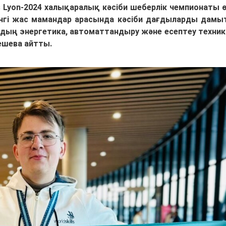
 Lyon-2024 халықаралық кәсіби шеберлік чемпионаты ө
дейінгі жас мамандар арасында кәсіби дағдыларды дамы
ТУ-дың энергетика, автоматтандыру және есептеу техни
ешева айтты.