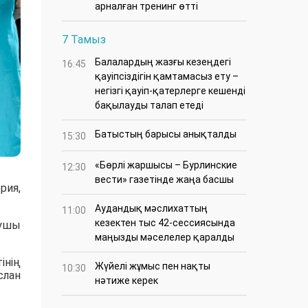
арналған тренинг өтті
7 Тамыз
Балалардың жазғы кезеңдегі
16:45
қауіпсіздігін қамтамасыз ету –
негізгі қауіп-қатерлерге кешенді
бақылауды талап етеді
Батыстың барысы анықталды
15:30
«Бөрлі жаршысы – Бурлинские
12:30
вести» газетінде жаңа басшы
рия,
Аудандық мәслихаттың
11:00
кезектен тыс 42-сессиясында
сушы
маңызды мәселелер қаралды
інің
Жүйелі жұмыс пен нақты
10:30
слан
нәтиже керек