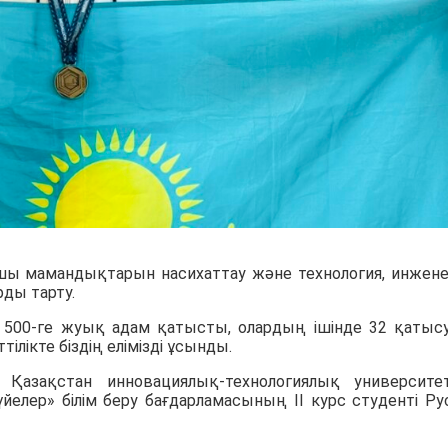
ы мамандықтарын насихаттау және технология, инжене
ды тарту.
н 1 500-ге жуық адам қатысты, олардың ішінде 32 қаты
лікте біздің елімізді ұсынды.
азақстан инновациялық-технологиялық университет
елер» білім беру бағдарламасының ІІ курс студенті Ру