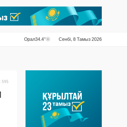
Орал
34.4°
Сенбі, 8 Тамыз 2026
 595
М