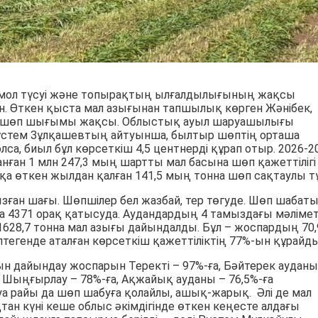
мол түсуі және топырақтың ылғалдылығының жақсы
н. Өткен қыста мал азығынан тапшылық көрген Жәнібек,
да шөп шығымы жақсы. Облыстық ауыл шаруашылығы
стем Зұлқашевтың айтуынша, былтыр шөптің орташа
олса, биыл бұл көрсеткіш 4,5 центнерді құрап отыр. 2026-2
нған 1 млн 247,3 мың шартты мал басына шөп қажеттілігі
қа өткен жылдан қалған 141,5 мың тонна шөп сақтаулы тұ
зған шағы. Шөпшілер бел жазбай, тер төгуде. Шөп шабат
а 4371 орақ қатысуда. Аудандардың 4 тамыздағы мәлімет
628,7 тонна мал азығы дайындалды. Бұл – жоспардың 70,
птегенде аталған көрсеткіш қажеттіліктің 77%-ын құрайды
ғын дайындау жоспарын Теректі – 97%-ға, Бәйтерек ауданы
а, Шыңғырлау – 78%-ға, Ақжайық ауданы – 76,5%-ға
 Ауа райы да шөп шабуға қолайлы, ашық-жарық. Әлі де мал
тан күні кеше облыс әкімдігінде өткен кеңесте алдағы