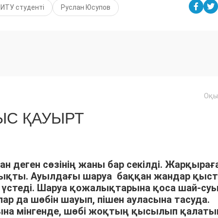
ИТУ студенті
Руслан Юсупов
Оқы
С ҚАУЫРТ
ан деген сөзінің жаны бар секілді. Жарқырағ
шықты. Ауылдағы шаруа баққан жандар қыс
үстеді. Шаруа қожалықтарына қоса шай-су
р да шөбін шауып, пішен ауласына тасуда.
арына мінгенде, шөбі жоқтың қысылып қалат