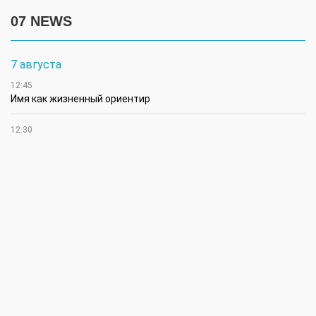
07 NEWS
7 августа
12:45
Имя как жизненный ориентир
12:30
В Чингирлауском районе аграрии приступили к уборке
сельхозкультур
12:15
Лучшим племенным быком казахской белоголовой породы в
своей категории признан Жүрек из ЗКО
12:00
В ЗКО автомойки переходят на систему оборотного
водоснабжения
11:45