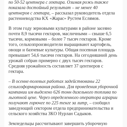
по 50-52 центнера с гектара. Озимая рожь также
показала достойный результат – не менее 40
центнеров с гектара,
– рассказал руководитель отдела
растениеводства КХ «Жарас» Рустем Еслямов.
В этом году зерновыми культурами в районе засеяно
почти 8,9 тысячи гектаров, масличными – свыше 6,5
тысячи, кормовыми – более 7 тысяч гектаров. Кроме
того, сельхозпроизводители выращивают картофель,
овощи и бахчевые культуры. Общая посевная площадь
превышает 54,6 тысячи гектаров. На сегодняшний день
урожай собран примерно с двух тысяч гектаров.
Средняя урожайность составляет 37 центнеров с
гектара.
– В осенне-полевых работах задействованы 22
сельхозформирования района. Для проведения уборочной
кампании им выделено 626 тонн дизельного топлива по
льготной цене. Через определенного оператора аграрии
получают горючее по 225 тенге за литр,
– сообщил
заведующий сектором отдела предпринимательства и
сельского хозяйства ЗКО Нурлан Садыков.
Земледельцы рассчитывают завершить уборочную