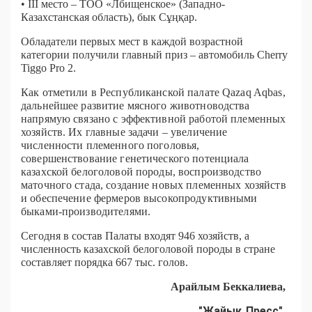
• III место – ТОО «Лбищенское» (Западно-
Казахстанская область), бык Сұңқар.
Обладатели первых мест в каждой возрастной
категории получили главный приз – автомобиль Cherry
Tiggo Pro 2.
Как отметили в Республиканской палате Qazaq Aqbas,
дальнейшее развитие мясного животноводства
напрямую связано с эффективной работой племенных
хозяйств. Их главные задачи – увеличение
численности племенного поголовья,
совершенствование генетического потенциала
казахской белоголовой породы, воспроизводство
маточного стада, создание новых племенных хозяйств
и обеспечение фермеров высокопродуктивными
быками-производителями.
Сегодня в состав Палаты входят 946 хозяйств, а
численность казахской белоголовой породы в стране
составляет порядка 667 тыс. голов.
Арайлым Беккалиева,
"Жайық Пресс"