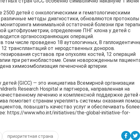
тетных стран GICC особенно символично накануне 1 июня
е 2500 детей с онкологическими и гематологическими
 различные методы диагностики, обновляются протоколы
 мониторинга минимальной остаточной болезни при терап
ой цитофлуометрии, определение ПНГ клона у детей с
оводится органосохраняющих операций.
 в том числе проведено 18 аутологичных, 8 гаплоидентичн
е 12 трансплантаций от неродственных доноров.
тезирования суставов при опухолях костей, 12 операций
апии при ретинобластоме. Семи новорожденным пациент
дена химиоэмболизация печеночной артерии.
у детей (GICC) — это инициатива Всемирной организации
dren’s Research Hospital и партнеров, направленная на
 качественному лечению и комплексной поддержке детей 
ива помогает странам укреплять системы оказания помощ
циентов, повышать качество услуг и обеспечивать более
tps://www.who.int/initiatives/the-global-initiative-for-
приоритетная страна