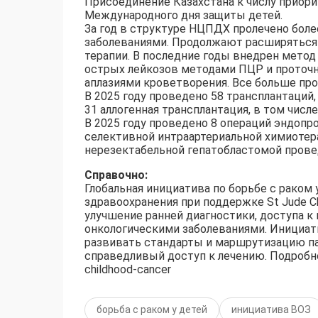
Присоединение Казахстана к числу приори
Международного дня защиты детей.
За год в структуре НЦПДХ пролечено боле
заболеваниями. Продолжают расширяться
терапии. В последние годы внедрен метод
острых лейкозов методами ПЦР и проточн
аплазиями кроветворения. Все больше пр
В 2025 году проведено 58 трансплантаций,
31 аллогенная трансплантация, в том числ
В 2025 году проведено 8 операций эндопро
селективной интраартериальной химиотер
нерезектабельной гепатобластомой прове
Справочно:
Глобальная инициатива по борьбе с раком 
здравоохранения при поддержке St Jude Chil
улучшение ранней диагностики, доступа к
онкологическими заболеваниями. Инициат
развивать стандарты и маршрутизацию па
справедливый доступ к лечению. Подробнее: ht
childhood-cancer
борьба с раком у детей
инициатива ВОЗ