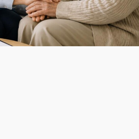
Фото:
gov.kz
отают порядка 12 тыс. социальных работников, из них 1 
секторе.
отают в сельской местности, остальные 44,5% – в городах
2 человека, оказывает специальные социальные услуги н
онарных организациях, 998 – в полустационарах, 451 – в