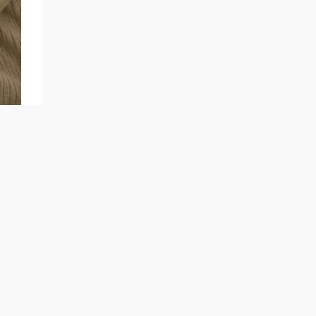
251
.
а