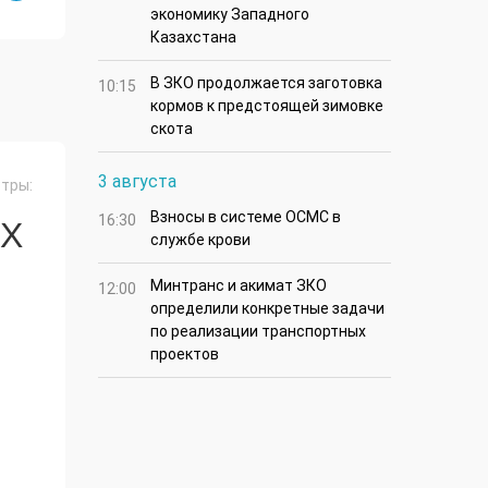
экономику Западного
Казахстана
В ЗКО продолжается заготовка
10:15
кормов к предстоящей зимовке
скота
3 августа
тры:
Взносы в системе ОСМС в
16:30
ЫХ
службе крови
Минтранс и акимат ЗКО
12:00
определили конкретные задачи
по реализации транспортных
проектов