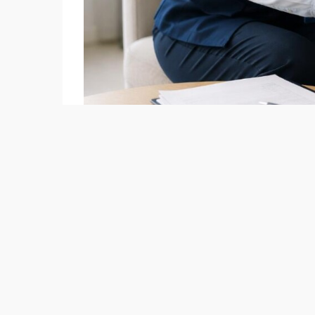
Сегодня в системе социальной защиты раб
специалист занят в неправительственном 
Более половины специалистов 55,5% – раб
Большинство социальных работников, 953
дому. Еще 1 020 человек работают в стаци