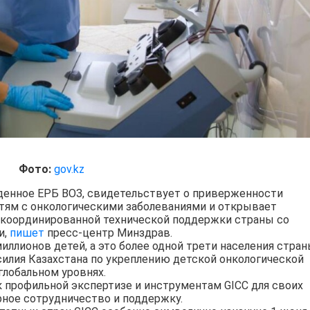
Фото:
gov.kz
денное ЕРБ ВОЗ, свидетельствует о приверженности
тям с онкологическими заболеваниями и открывает
скоординированной технической поддержки страны со
и,
пишет
пресс-центр Минздрав.
иллионов детей, а это более одной трети населения стра
усилия Казахстана по укреплению детской онкологической
глобальном уровнях.
 профильной экспертизе и инструментам GICC для своих
рное сотрудничество и поддержку.