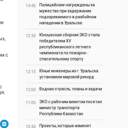
 —
Полицейские награждены за
14:45
мужество при задержании
подозреваемого в разбойном
ии
нападении в Уральске
Юношеская сборная ЗКО стала
12:30
ых,
победителем XV
республиканского летнего
чемпионата по пожарно-
ам с
спасательному спорту
Юные инженеры из г. Уральска
12:15
установили мировой рекорд
с
Водная отрасль: планы и задачи
12:00
и,
ЗКО с рабочим визитом посетил
11:00
министр транспорта
Республики Казахстан
Проекты, которые изменят
10:30