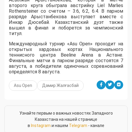
второго круга обыграла австрийку Liel Marlies
Rothensteiner со счетом – 3:6, 6:2, 6:4. В парном
разряде Арыстанбекова выступает вместе с
Инкар Дюсебай. Казахстанский дуэт также
вышел в финал и поборется за чемпионский
титул.
Международный турнир «Asu Open» проходит на
открытых хардовых кортах Национального
теннисного центра Beeline Arena в Астане.
Финальные матчи в парном разряде состоятся 7
августа, а победители одиночных соревнований
определятся 8 августа.
Asu Open
Дамир Жалғасбай
Узнайте первым о важных новостях Западного
Казахстана на нашей странице
в
Instagram
и нашем
Telegram
- канале