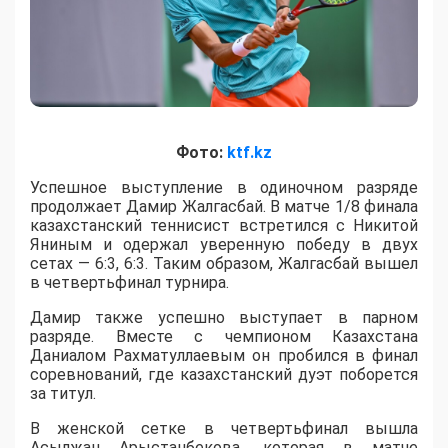
Фото:
ktf.kz
Успешное выступление в одиночном разряде
продолжает Дамир Жалгасбай. В матче 1/8 финала
казахстанский теннисист встретился с Никитой
Яниным и одержал уверенную победу в двух
сетах — 6:3, 6:3. Таким образом, Жалгасбай вышел
в четвертьфинал турнира.
Дамир также успешно выступает в парном
разряде. Вместе с чемпионом Казахстана
Даниалом Рахматуллаевым он пробился в финал
соревнований, где казахстанский дуэт поборется
за титул.
В женской сетке в четвертьфинал вышла
Асылжан Арыстанбекова, которая в матче