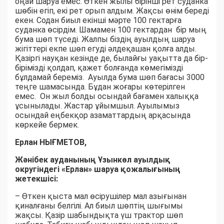
оңай шаруа емес. Өткен жылы бірінші рет суданка
шөбін егіп, екі рет орып алдым. Жақсы өнім береді
екен. Содан биыл екінші мәрте 100 гектарға
суданка өсірдім. Шамамен 100 гектардан бір мың
бума шөп түседі. Жалпы біздің ауылдың шаруа
жігіттері екпе шөп егуді әлдеқашан қолға алды.
Қазіргі науқан кезінде де, былайғы уақытта да бір-
бірімізді қолдап, қажет болғанда көмегімізді
бұлдамай береміз. Ауылда бума шөп бағасы 3000
теңге шамасында. Бұдан жоғары көтерілген
емес. Он жыл болды осындай бағамен халыққа
ұсынылады. Жастар ұйымшыл. Ауылымыз
осындай еңбекқор азаматтардың арқасында
көркейе бермек.
Ерлан НЫҒМЕТОВ,
Жәнібек ауданының Ұзынкөл ауылдық
округіндегі «Ерлан» шаруа қожалығының
жетекшісі:
– Өткен қыста мал өсірушілер мал азығынан
қиналғаны белгілі. Ал биыл шөптің шығымы
жақсы. Қазір шабындықта үш трактор шөп