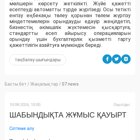
мөлшерін көрсету жеткілікті. Жүйе қажетті
есептеуді автоматты түрде жүргізеді. Осы тетікті
енгізу еңбекақы төлеу қорынан төлем жүргізу
міндеттемелерін орындауды едәуір жеңілдетіп,
бизнестің әкімшілік жүктемесін қысқартуға,
стандартты есеп айырысу операцияларын
орындау үшін бухгалтерлік қызметті тарту
қажеттілігін азайтуға мүмкіндік береді.
таңбалау шығындары
Басты бет
/
Жаңалықтар
/
07 news
10.08.2026, 10:00
Оқылды:
ШАБЫНДЫҚТА ЖҰМЫС ҚАУЫРТ
Сілтеме алу