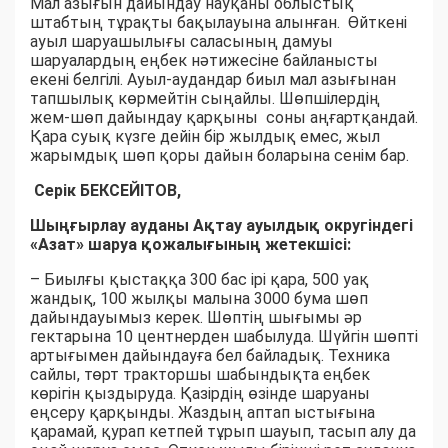
Мал азығын дайындау науқаны облыстық
штабтың тұрақты бақылауына алынған. Өйткені
ауыл шаруашылығы саласының дамуы
шаруалардың еңбек нәтижесіне байланысты
екені белгілі. Ауыл-аудандар биыл мал азығынан
тапшылық көрмейтін сыңайлы. Шөпшілердің
жем-шөп дайындау қарқыны соны аңғартқандай.
Қара суық күзге дейін бір жылдық емес, жыл
жарымдық шөп қоры дайын боларына сенім бар.
Серік БЕКСЕЙІТОВ,
Шыңғырлау ауданы Ақтау ауылдық округіндегі
«Азат» шаруа қожалығының жетекшісі:
– Биылғы қыстаққа 300 бас ірі қара, 500 уақ
жандық, 100 жылқы малына 3000 бума шөп
дайындауымыз керек. Шөптің шығымы әр
гектарына 10 центнерден шабылуда. Шүйгін шөпті
артығымен дайындауға бел байладық. Техника
сайлы, төрт тракторшы шабындықта еңбек
көрігін қыздыруда. Қазірдің өзінде шаруаны
еңсеру қарқынды. Жаздың аптап ыстығына
қарамай, қурап кетпей тұрып шауып, тасып алу да