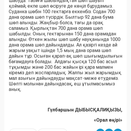
шабуда. Табиғи шабындықтан шөп шауып
қоймай, екпе шөп өсіруге де көңіл бұрудамыз.
Суданка шөбін 100 гектарға еккенбіз. Содан 700
дана орама шөп түсірдік. Былтыр 92 дана бума
шөп алынды. Жаңбыр болса, тағы да орақ
саламыз. Қырлықтан 700 дана орама шөп
шабылды. Оның гектарынан 150 дана орамадан
алынды. Өткен жылы шөп шабу науқанында 1000
дана орама шөп дайындалды. Ал қазіргі кезде ай
жарым уақыт ішінде 1,5 мың дана орама шөп
дайын тұр. Осыған қарап-ақ шөп шығымдылығын
бағамдауға болады. Алдағы қысқа 120 бас асыл
тұқымды және 200 бас жайын ірі қара малмен
кіреміз деп жоспарладық. Жалпы жыл жарымдық
мал азығын дайындауды мақсат-меже етудеміз.
Шөпті молынан дайындасақ, еш ұтылмасымыз
анық.
Гүлбаршын ДЫБЫСҚАЛИҚЫЗЫ,
«Орал өңірі»