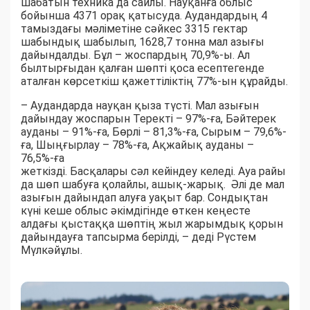
шабатын техника да сайлы. Науқанға облыс
бойынша 4371 орақ қатысуда. Аудандардың 4
тамыздағы мәліметіне сәйкес 3315 гектар
шабындық шабылып, 1628,7 тонна мал азығы
дайындалды. Бұл – жоспардың 70,9%-ы. Ал
былтырғыдан қалған шөпті қоса есептегенде
аталған көрсеткіш қажеттіліктің 77%-ын құрайды.
– Аудандарда науқан қыза түсті. Мал азығын
дайындау жоспарын Теректі – 97%-ға, Бәйтерек
ауданы – 91%-ға, Бөрлі – 81,3%-ға, Сырым – 79,6%-
ға, Шыңғырлау – 78%-ға, Ақжайық ауданы –
76,5%-ға
жеткізді. Басқалары сәл кейіндеу келеді. Ауа райы
да шөп шабуға қолайлы, ашық-жарық. Әлі де мал
азығын дайындап алуға уақыт бар. Сондықтан
күні кеше облыс әкімдігінде өткен кеңесте
алдағы қыстаққа шөптің жыл жарымдық қорын
дайындауға тапсырма берілді, – деді Рүстем
Мүлкәйұлы.