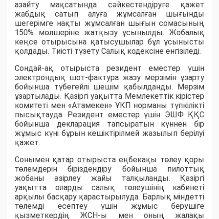
азайту мақсатында сәйкестендіруге қажет
жабдық сатып алуға жұмсалған шығынды
шегерімге нақты жұмсалған шығын сомасының
150% мөлшеріне жатқызу ұсынылды. Жобалық
кеңсе отырысына қатысушылар бұл ұсынысты
қолдады. Тиісті түзету Салық кодексіне енгізіледі.
Сондай-ақ отырыста резидент еместер үшін
электрондық шот-фактура жазу мерзімін ұзарту
бойынша түбегейлі шешім қабылданды. Мерзім
ұзартылады. Қазіргі уақытта Мемлекеттік кірістер
комитеті мен «Атамекен» ҰКП норманы түпкілікті
пысықтауда. Резидент еместер үшін ЭШФ ҚҚС
бойынша декларация тапсыратын күннен бір
жұмыс күні бұрын кешіктірілмей жазылып берілуі
қажет.
Сонымен қатар отырыста еңбекақы төлеу қоры
төлемдерін біріздендіру бойынша пилоттық
жобаны әзірлеу жайы талқыланды. Қазіргі
уақытта оларды салық төлеушінің кабинеті
арқылы басқару қарастырылуда. Барлық міндетті
төлемді есептеу үшін жұмыс берушіге
қызметкердің ЖСН-ы мен оның жалақы