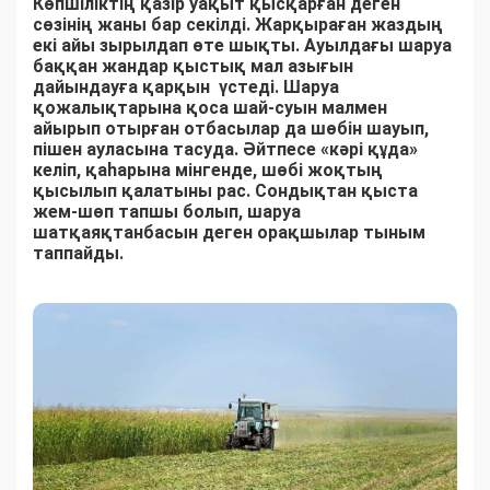
Көпшіліктің қазір уақыт қысқарған деген
сөзінің жаны бар секілді. Жарқыраған жаздың
екі айы зырылдап өте шықты. Ауылдағы шаруа
баққан жандар қыстық мал азығын
дайындауға қарқын үстеді. Шаруа
қожалықтарына қоса шай-суын малмен
айырып отырған отбасылар да шөбін шауып,
пішен ауласына тасуда. Әйтпесе «кәрі құда»
келіп, қаһарына мінгенде, шөбі жоқтың
қысылып қалатыны рас. Сондықтан қыста
жем-шөп тапшы болып, шаруа
шатқаяқтанбасын деген орақшылар тыным
таппайды.