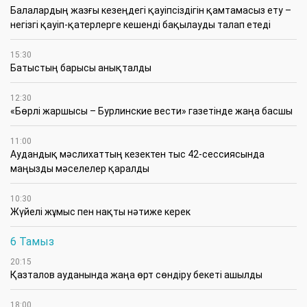
Балалардың жазғы кезеңдегі қауіпсіздігін қамтамасыз ету –
негізгі қауіп-қатерлерге кешенді бақылауды талап етеді
15:30
Батыстың барысы анықталды
12:30
«Бөрлі жаршысы – Бурлинские вести» газетінде жаңа басшы
11:00
Аудандық мәслихаттың кезектен тыс 42-сессиясында
маңызды мәселелер қаралды
10:30
Жүйелі жұмыс пен нақты нәтиже керек
6 Тамыз
20:15
Қазталов ауданында жаңа өрт сөндіру бекеті ашылды
18:00