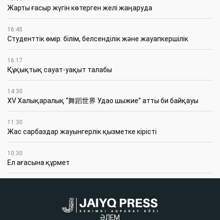
Жарты ғасыр жүгін көтерген желі жаңаруда
16:45
Студенттік өмір: білім, белсенділік және жауапкершілік
16:17
Құқықтық сауат-уақыт талабы
14:30
XV Халықаралық “舞蹈世界 Удао шыжие” атты би байқауы
11:30
Жас сарбаздар жауынгерлік қызметке кірісті
10:30
Ел ағасына құрмет
ӘЛЕМ