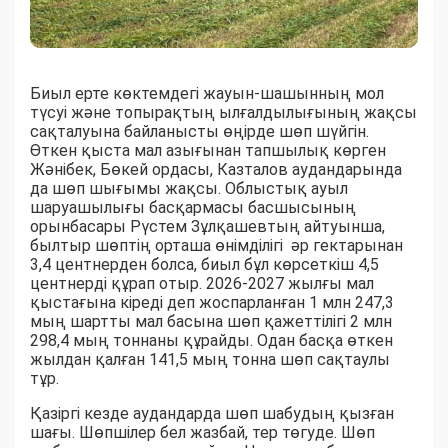
Биыл ерте көктемдегі жауын-шашынның мол
түсуі және топырақтың ылғалдылығының жақсы
сақталуына байланысты өңірде шөп шүйгін.
Өткен қыста мал азығынан тапшылық көрген
Жәнібек, Бөкей ордасы, Казталов аудандарында
да шөп шығымы жақсы. Облыстық ауыл
шаруашылығы басқармасы басшысының
орынбасары Рүстем Зұлқашевтың айтуынша,
былтыр шөптің орташа өнімділігі әр гектарынан
3,4 центнерден болса, биыл бұл көрсеткіш 4,5
центнерді құрап отыр. 2026-2027 жылғы мал
қыстағына кіреді деп жоспарланған 1 млн 247,3
мың шартты мал басына шөп қажеттілігі 2 млн
298,4 мың тоннаны құрайды. Одан басқа өткен
жылдан қалған 141,5 мың тонна шөп сақтаулы
тұр.
Қазіргі кезде аудандарда шөп шабудың қызған
шағы. Шөпшілер бел жазбай, тер төгуде. Шөп