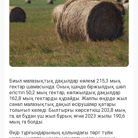
Биыл малазықтық дақылдар көлемі 215,3 мың
гектар шамасында. Оның ішінде біржылдық шөп
егістігі 50,2 мың гектар, көпжылдық дақылдар
162,8 мың гектарды құрайды. Жалпы өңірде жыл
санап малазықтық дақыл өсірушілер қатары
толығып келеді. Былтырғы көрсеткіш 203,8 мың
га, ал бұдан үш жыл бұрын, яғни 2023 жылы 190,6
мың га болды.
Өңір тұрғындарының қолындағы төрт түлік