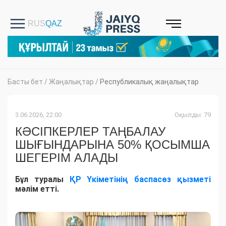
Басты бет
/
Жаңалықтар
/
Республикалық жаңалықтар
3.06.2026, 22:00
Оқылды: 79
КӘСІПКЕРЛЕР ТАҢБАЛАУ
ШЫҒЫНДАРЫНА 50% ҚОСЫМША
ШЕГЕРІМ АЛАДЫ
Бұл туралы
ҚР Үкіметінің баспасөз қызметі
мәлім етті.