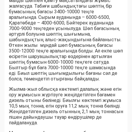
малды шөппен қамту мақсатындағы жұмыс
жалғасуда. Табиғи шабындықтағы шөптің бір
бумасының бағасы 3400-10000 теңге
аралығында. Сырым ауданында – 6000-6500,
Қаратөбеде – 4000-6000, Бәйтерек ауданында
7000-9000 теңгеден ұсынылуда. Шөп бағасының
әртүрлі болуына шөптің шығымына,
шабындықтың алыс-жақындығына байланысты.
Өткен жылы мұндай шөп бумасының бағасы
3500-12000 теңге аралығында болды. Ал екпе шөп
өсіретін шаруашылықтар өздерінен артылған
шөптің бумасын 6000-10000 теңгеге сатуда.
Былтыр бұл баға 7000-10000 теңге шамасында
еді. Биыл шөптің шығымдылығы бағаны сәл де
болса, төмендетіп отырғаны байқалады.
Жылма-жыл облысқа көктемгі далалық және егін
ору жұмысын жүргізуге жеңілдетілген бағамен
дизель отыны бөлінеді. Биылғы көктемгі жұмыса
10,5 мың тонна, егін оруға 11,2 мың тонна бөлінді.
Жеңілдетілген дизель отынның 2,1 мың тоннасын
пішен дайындаушы тауар өндірушілер де
пайдалануда.