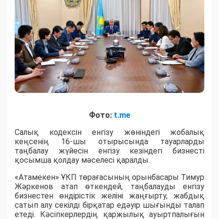
Фото:
t.me
Салық кодексін енгізу жөніндегі жобалық
кеңсенің 16-шы отырысында тауарларды
таңбалау жүйесін енгізу кезіндегі бизнесті
қосымша қолдау мәселесі қаралды.
«Атамекен» ҰКП төрағасының орынбасары Тимур
Жәркенов атап өткендей, таңбалауды енгізу
бизнестен өндірістік желіні жаңғырту, жабдық
сатып алу секілді бірқатар едәуір шығынды талап
етеді. Кәсіпкерлердің қаржылық ауыртпалығын