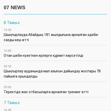
07 NEWS
8 Тамыз
10:30
Шыңғырлауда Абайдың 181 жылдығына арналған әдеби-
сазды кеш өтті
10:00
Отан шебін күзеткен ерлерге құрмет көрсетілді
09:30
​Шыңғырлау ауданында мал азығын дайындау жоспары 78
пайызға орындалды
09:00
​Теректіде жас отбасыларға арналған тренинг өтті
7 Тамыз
16:45