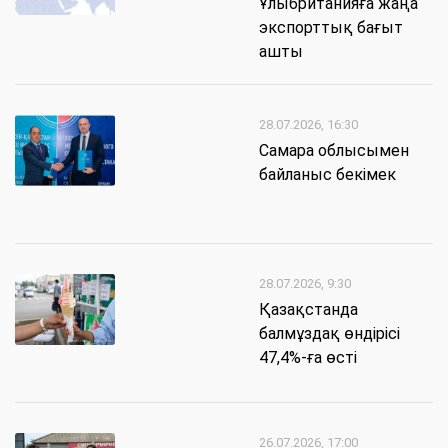
Ұлыбританияға жаңа
экспорттық бағыт
ашты
28.07.2026, 16:30
Самара облысымен
байланыс бекімек
28.07.2026, 9:30
Қазақстанда
балмұздақ өндірісі
47,4%-ға өсті
26.07.2026, 17:00