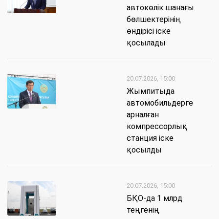
автокөлік шанағы
бөлшектерінің
өндірісі іске
қосылады
20.07.2026, 15:00
Жымпитыда
автомобильдерге
арналған
компрессорлық
станция іске
қосылды
20.07.2026, 15:00
БҚО-да 1 млрд
теңгенің