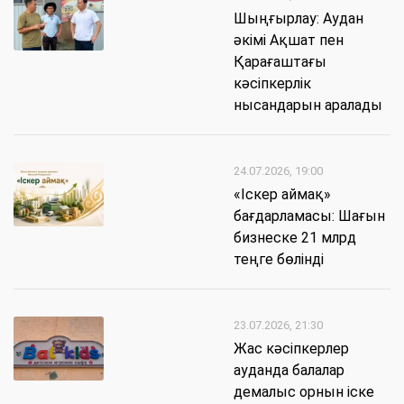
​Шыңғырлау: Аудан
әкімі Ақшат пен
Қарағаштағы
кәсіпкерлік
нысандарын аралады
24.07.2026, 19:00
«Іскер аймақ»
бағдарламасы: Шағын
бизнеске 21 млрд
теңге бөлінді
23.07.2026, 21:30
Жас кәсіпкерлер
ауданда балалар
демалыс орнын іске