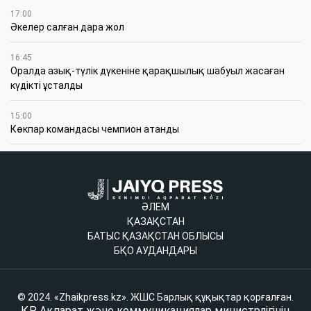
17:00
Әкелер салған дара жол
16:45
Оралда азық-түлік дүкеніне қарақшылық шабуыл жасаған
күдікті ұсталды
15:00
Көкпар командасы чемпион атанды
ӘЛЕМ
ҚАЗАҚСТАН
БАТЫС ҚАЗАҚСТАН ОБЛЫСЫ
БҚО АУДАНДАРЫ
© 2024. «Zhaikpress.kz». ЖШС Барлық құқықтар қорғалған.
ҚР Ақпарат және коммуникациялар министрлігінің