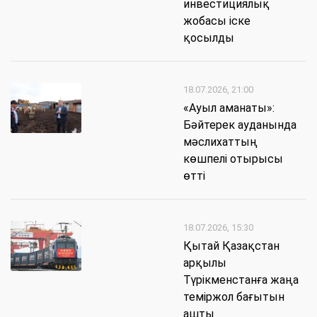
инвестициялық
жобасы іске
қосылды
18.07.2026, 21:00
«Ауыл аманаты»:
Бәйтерек ауданында
мәслихаттың
көшпелі отырысы
өтті
18.07.2026, 15:30
Қытай Қазақстан
арқылы
Түрікменстанға жаңа
теміржол бағытын
ашты