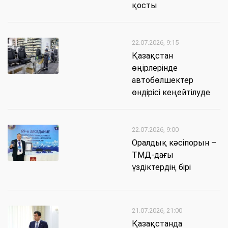
қосты
22.07.2026, 9:15
Қазақстан
өңірлерінде
автобөлшектер
өндірісі кеңейтілуде
22.07.2026, 9:00
Оралдық кәсіпорын –
ТМД-дағы
үздіктердің бірі
21.07.2026, 21:00
Қазақстанда