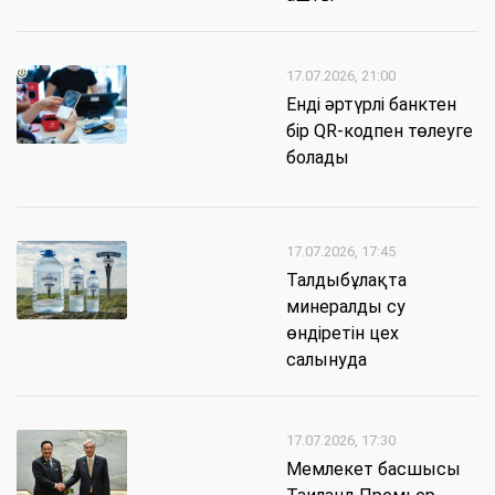
17.07.2026, 21:00
Енді әртүрлі банктен
бір QR-кодпен төлеуге
болады
17.07.2026, 17:45
Талдыбұлақта
минералды су
өндіретін цех
салынуда
17.07.2026, 17:30
Мемлекет басшысы