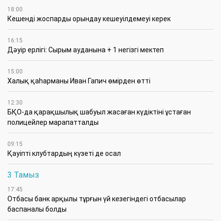
18:00
Кешенді жоспарды орындау кешеуілдемеуі керек
16:15
Дәуір ерлігі: Сырым ауданына + 1 негізгі мектеп
15:00
Халық қаһарманы Иван Гапич өмірден өтті
12:30
БҚО-да қарақшылық шабуыл жасаған күдіктіні ұстаған
полицейлер марапатталды
09:15
Қауіпті клубтардың күзеті де осал
3 Тамыз
17:45
Отбасы банк арқылы тұрғын үй кезегіндегі отбасылар
баспаналы болды