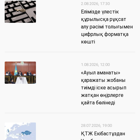
2.08.2026, 17:30
Елімізде үлестік
құрылысқа рұқсат
алу рәсімі толығымен
цифрлық форматқа
көшті
1.08.2026, 12:00
«Ауыл аманаты»
қаражаты жобаны
тиімді іске асырып
жатқан өңірлерге
қайта бөлінеді
28.07.2026, 19:00
​ҚТЖ Екібастұздан