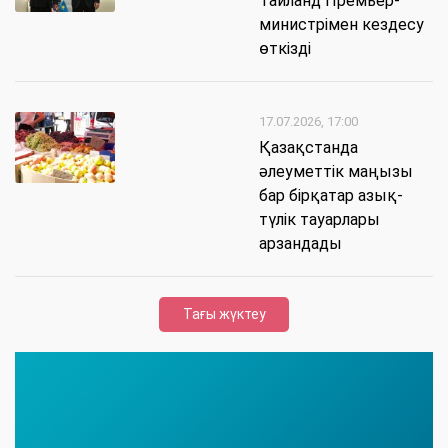
Таиланд Премьер-
министрімен кездесу
өткізді
17.07.2026, 17:00
Қазақстанда
әлеуметтік маңызы
бар бірқатар азық-
түлік тауарлары
арзандады
Тағы жүктеу