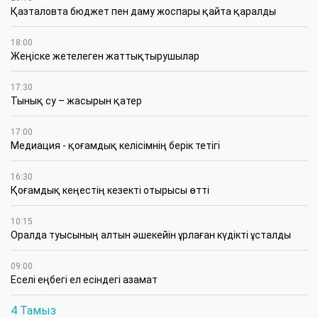
Қазталовта бюджет пен даму жоспары қайта қаралды
18:00
Жеңіске жетелеген жаттықтырушылар
17:30
Тынық су – жасырын қатер
17:00
Медиация - қоғамдық келісімнің берік тетігі
16:30
Қоғамдық кеңестің кезекті отырысы өтті
10:15
Оралда туысының алтын әшекейін ұрлаған күдікті ұсталды
09:00
Еселі еңбегі ел есіндегі азамат
4 Тамыз